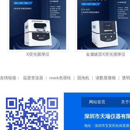
金属镀层X荧光测厚仪
ROHS检测
友情链接：
温度变送器
|
restek色谱柱
|
脱泡机
|
读数显微镜
|
透明
网站首页
关于
深圳市天瑞仪器有
地址：深圳市宝安区松岗芙蓉