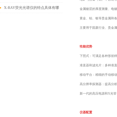
些问题?如何解决?
X-RAY荧光光谱仪的特点具体有哪
金属镀层的厚度测量、电
几点呢？
黄金、铂、银等贵金属和
主要用于固废行业、贵金
性能优势
下照式：可满足各种形状
准直器和滤光片：多种准
移动平台：精细的手动移
高分辨率探测器：提高分
新一代的高压电源和X光管
仪器配置