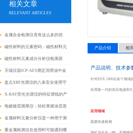
相关文章
RELEVANT ARTICLES
金属合金检测仪竟有这么多的优
势！
磁性材料的元素密码：磁性材料元
产品介绍
相
素成分分析仪技术解析与应用实践
磁性材料元素成分分析仪检测原
产品说明、技术参
理、样品前处理与全场景应用解析
天瑞仪器ICP-AES测定润滑油中金
针对EDX 1800在各个
属元素
盘点XRF光谱仪的八条安全使用守
应用新一代的高压电源和X
则
X-RAY荧光光谱仪的特征谱线的产
生是基于不同的机理
电镀镀层测厚仪：轻松掌握涂层质
应用领域
量
金属材料元素分析仪是一种用于测
固废快速检测
定金属的精密仪器
重金属检测仪在使用时可能遇到哪
地矿与合金（铜、不锈钢