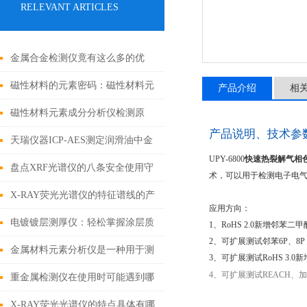
RELEVANT ARTICLES
金属合金检测仪竟有这么多的优
势！
磁性材料的元素密码：磁性材料元
产品介绍
相
素成分分析仪技术解析与应用实践
磁性材料元素成分分析仪检测原
产品说明、技术参
理、样品前处理与全场景应用解析
天瑞仪器ICP-AES测定润滑油中金
UPY-6800
快速热裂解气相
属元素
盘点XRF光谱仪的八条安全使用守
术，可以用于检测电子电
则
X-RAY荧光光谱仪的特征谱线的产
应用方向：
生是基于不同的机理
电镀镀层测厚仪：轻松掌握涂层质
1、RoHS 2.0新增邻苯
2、可扩展测试邻苯6P、8P
量
金属材料元素分析仪是一种用于测
3、可扩展测试RoHS 3.0
4、可扩展测试REACH、加
定金属的精密仪器
重金属检测仪在使用时可能遇到哪
些问题?如何解决?
X-RAY荧光光谱仪的特点具体有哪