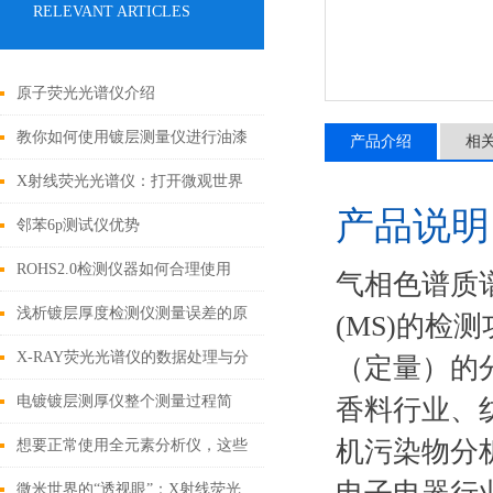
RELEVANT ARTICLES
原子荧光光谱仪介绍
教你如何使用镀层测量仪进行油漆
产品介绍
相
漆膜厚度的测量
X射线荧光光谱仪：打开微观世界
产品说明
的钥匙
邻苯6p测试仪优势
ROHS2.0检测仪器如何合理使用
气相色谱质谱
呢？掌握这九点
浅析镀层厚度检测仪测量误差的原
(MS)的
因
X-RAY荧光光谱仪的数据处理与分
（定量）的
析方法
电镀镀层测厚仪整个测量过程简
香料行业、
单、快速且不会对样品造成损害
机污染物分
想要正常使用全元素分析仪，这些
细节不能忽视
微米世界的“透视眼”：X射线荧光