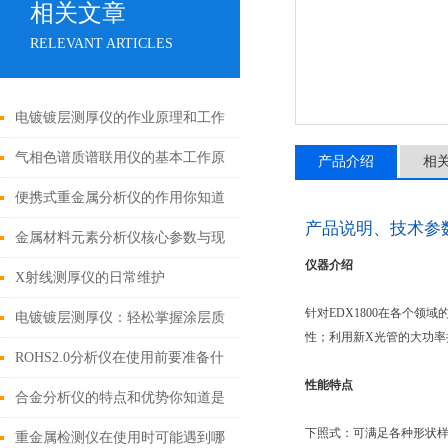
相关文章
RELEVANT ARTICLES
电镀镀层测厚仪的作业原理和工作
条件
气相色谱质谱联用仪的基本工作原
产品介绍
相
理介绍
便携式重金属分析仪的作用你知道
产品说明、技术参
吗？
金属材料元素分析仪核心参数与现
仪器介绍
场应用指南
X射线测厚仪的日常维护
针对EDX1800在各个
电镀镀层测厚仪：轻松掌握涂层质
性；利用新X光管的大功率
量
ROHS2.0分析仪在使用前要准备什
性能特点
么你知道吗？
合金分析仪的特点和优势你知道是
下照式：可满足各种形状
哪些吗？
重金属检测仪在使用时可能遇到哪