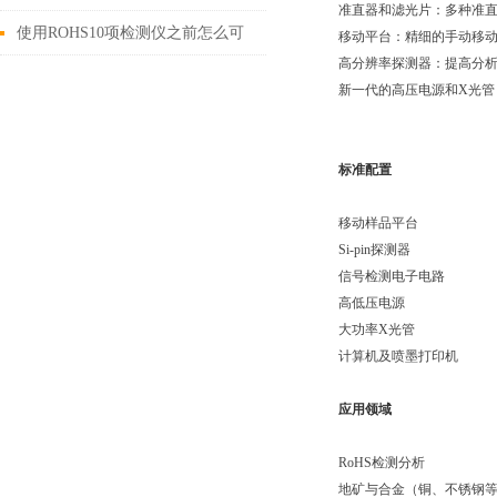
准直器和滤光片：多种准
些问题?如何解决?
使用ROHS10项检测仪之前怎么可
移动平台：精细的手动移
高分辨率探测器：提高分
以不了解这些！
新一代的高压电源和X光管
标准配置
移动样品平台
Si-pin探测器
信号检测电子电路
高低压电源
大功率X光管
计算机及喷墨打印机
应用领域
RoHS检测分析
地矿与合金（铜、不锈钢