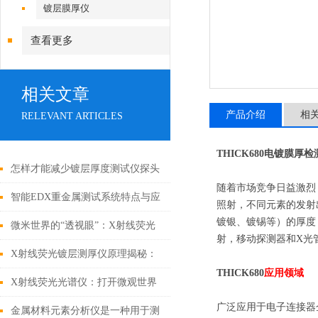
镀层膜厚仪
查看更多
相关文章
产品介绍
相
RELEVANT ARTICLES
THICK680
电镀膜厚检
怎样才能减少镀层厚度测试仪探头
随着市场竞争日益激烈，
的磨损？
智能EDX重金属测试系统特点与应
照射，不同元素的发射
镀银、镀锡等）的厚度
用
微米世界的“透视眼”：X射线荧光
射，移动探测器和X光
镀层测厚仪与表面工程的隐形战争
X射线荧光镀层测厚仪原理揭秘：
THICK680
应用领域
激发与捕捉的原子级“对话”
X射线荧光光谱仪：打开微观世界
广泛应用于电子连接器
的钥匙
金属材料元素分析仪是一种用于测