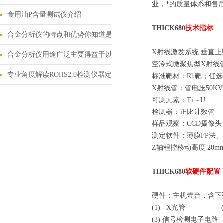
业，*的质量体系和售
定金属的精密仪器
食用油P含量测试仪介绍
THICK680
技术指标
合金分析仪的特点和优势你知道是
X射线激发系统 垂直
哪些吗？
合金分析仪用途广泛主要得益于以
空冷式微聚焦型X射线管
下优势
专业角度解读ROHS2.0检测仪器定
标准靶材：Rh靶；任选
X射线管：管电压50KV
期保养的规范与流程
可测元素：Ti～U
检测器：正比计数管
样品观察：CCD摄像头
测定软件：薄膜FP法
Z轴程控移动高度 20m
THICK680
软硬件配置
硬件：主机壹台，含下
(1) X光管 (2) 
(3) 信号检测电子电