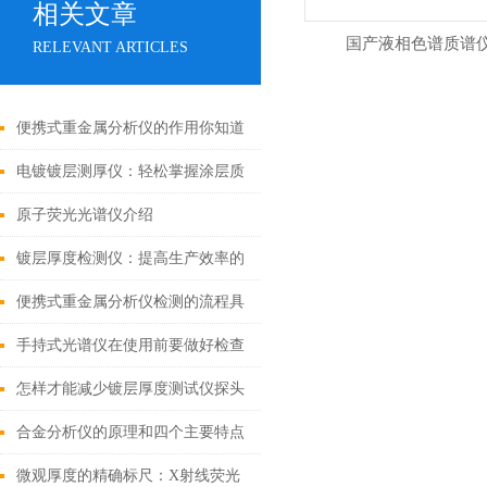
相关文章
国产液相色谱质谱
RELEVANT ARTICLES
便携式重金属分析仪的作用你知道
吗？
电镀镀层测厚仪：轻松掌握涂层质
量
原子荧光光谱仪介绍
镀层厚度检测仪：提高生产效率的
有效工具
便携式重金属分析仪检测的流程具
体如下
手持式光谱仪在使用前要做好检查
工作
怎样才能减少镀层厚度测试仪探头
的磨损？
合金分析仪的原理和四个主要特点
微观厚度的精确标尺：X射线荧光