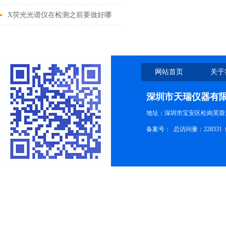
镀层测厚仪技术详解
X荧光光谱仪在检测之前要做好哪
些事项呢？
网站首页
关于
深圳市天瑞仪器有
地址：深圳市宝安区松岗芙蓉
备案号：
总访问量：228331