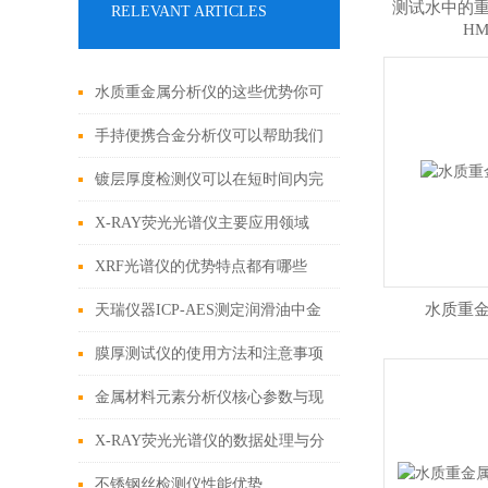
测试水中的
RELEVANT ARTICLES
HM
水质重金属分析仪的这些优势你可
都知道？
手持便携合金分析仪可以帮助我们
鉴别珠宝真伪
镀层厚度检测仪可以在短时间内完
成对大量样品的测量
X-RAY荧光光谱仪主要应用领域
XRF光谱仪的优势特点都有哪些
呢？
水质重
天瑞仪器ICP-AES测定润滑油中金
属元素
膜厚测试仪的使用方法和注意事项
有哪些？
金属材料元素分析仪核心参数与现
场应用指南
X-RAY荧光光谱仪的数据处理与分
析方法
不锈钢丝检测仪性能优势