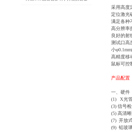
采用高度
分析仪的测量结果
定位激光
满足各种
高分辨率
良好的射
测试口高
小
φ0.1mm
高精度移
鼠标可控
产品配置
一、硬件
(1) X
光
(3)
信号检
(5)
高清晰
(7)
开放
(9)
铅玻