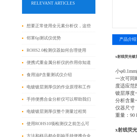
RELEVANT ARTICLES
想要正常使用全元素分析仪，这些
细节不能忽视
邻苯6p测试仪优势
产品介绍
ROHS2.0检测仪器如何合理使用
x射线荧光镀层t
呢？掌握这九点
便携式重金属分析仪的作用你知道
小
φ0.1mm
吗？
食用油P含量测试仪介绍
一次可同
度适应范
电镀镀层测厚仪的作业原理和工作
镀层厚度
条件
手持便携合金分析仪可以帮助我们
分析含量
仪器尺寸
鉴别珠宝真伪
电镀镀层测厚仪整个测量过程简
重量：
90 
单、快速且不会对样品造成损害
使用ROHS10项检测仪之前怎么可
x射线荧光镀
以不了解这些！
方法和样品都会影响手持便携合金