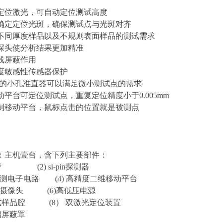
定位激光，可自动定位测试高度
确定定位光斑，确保测试点与光斑对齐
不同厚度样品以及不规则表面样品的测试需求
探头使分析结果更加精准
线屏蔽作用
度敏感性传感器保护
的小孔准直器可以满足微小测试点的需求
动平台可定位测试点，重复定位精度小于
0.005mm
制移动平台，鼠标点击的位置就是被测点
：主机壹台，含下列主要部件：
管
(2) si-pin
探测器
测电子电路
(4)
高精度二维移动平台
摄像头
(6)
高低压电源
式样品腔
(8
）
双激光定位装置
璃屏蔽罩