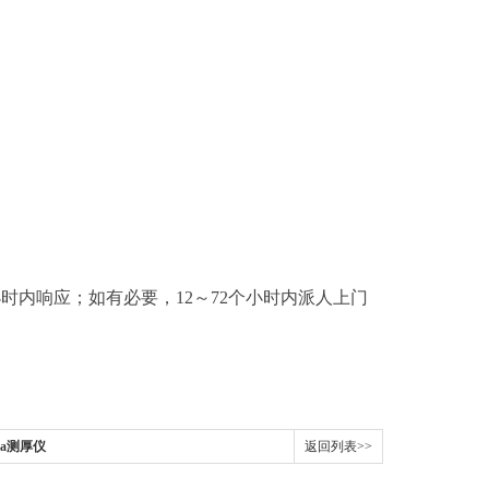
小时内响应；如有必要，
12
～
72
个小时内派人上门
00a测厚仪
返回列表>>