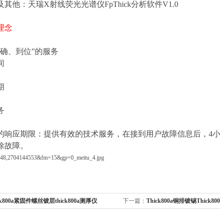
及其他：天瑞
X
射线荧光光谱仪
FpThick
分析软件
V1.0
理念
确、到位
”
的服务
间
期
务
的响应期限：提供有效的技术服务，在接到用户故障信息后，
4
除故障。
ick800a紧固件螺丝镀层thick800a测厚仪
下一篇：
Thick800a铜排镀锡Thick8