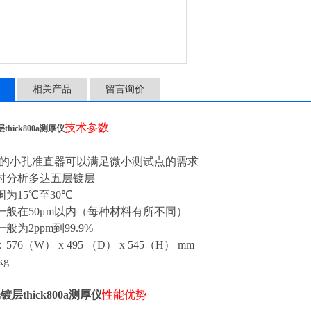
相关产品
留言询价
技术参数
hick800a测厚仪
的小孔准直器可以满足微小测试点的需求
时分析多达五层镀层
围为
15
℃至
30
℃
一般在
50μm
以内（每种材料有所不同）
一般为
2ppm
到
99.9%
：
576
（
W
）
x 495
（
D
）
x 545
（
H
）
mm
kg
层thick800a测厚仪
性能优势