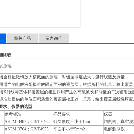
相关产品
留言询价
理比较
试原理
用金相显微镜放大横截面的原理，对镀层厚度放大，进行观测及测量。
用适当的电解液阳极溶解限定面积的覆盖层，根据所耗的电量计算出覆
用X射线与基体和覆盖层的相互作用产生的离散波长和能量的二次辐射强
标准块提供的单位面积质量的覆盖层校正这一关系，给出覆盖层线性厚
要求、仪器的选型
参考标准
样品要求
仪器
ASTM B487；GB/T 6462
镀层厚度不小于1um
切割机、真空浸
ASTM B764；GB/T4955
平面不小于5mm2
电解测厚仪