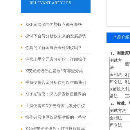
RELEVANT ARTICLES
XRF光谱仪的优势特点都有哪些
呢？
探讨下合号分析仪未来的发展趋势
产品介绍
你真的了解金属合金检测仪吗？
1
、测量原
轻松上手全元素分析仪：详细操作
测试方
测
法
指南
X荧光光谱仪在发展*有哪些分类
金相法
利
库仑法
利
呢？
手持便携合金分析仪可以帮助我们
X射线光
利
鉴别珠宝真伪
XRF光谱仪：深入探索物质世界的
谱法
正
2
、标准、
非破坏性工具
手持便携式X荧光有害元素分析仪
测试方法
六大性能优势
操作镀层测厚仪需要掌握的一些常
金相法
库仑法
识
X射线荧光光谱仪：打开微观世界