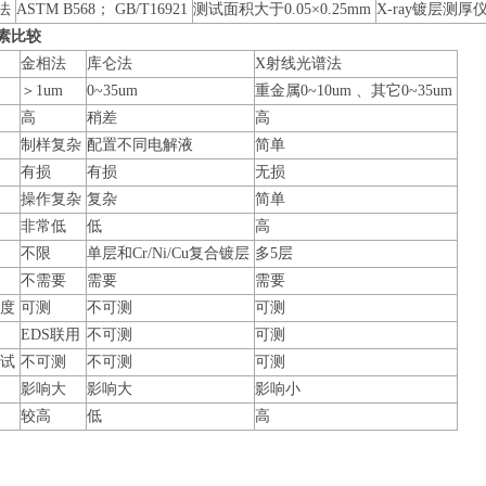
法
ASTM B568； GB/T16921
测试面积大于0.05×0.25mm
X-ray镀层测厚
素比较
金相法
库仑法
X射线光谱法
＞1um
0~35um
重金属0~10um 、其它0~35um
高
稍差
高
制样复杂
配置不同电解液
简单
有损
有损
无损
操作复杂
复杂
简单
非常低
低
高
不限
单层和Cr/Ni/Cu复合镀层
多5层
不需要
需要
需要
厚度
可测
不可测
可测
EDS联用
不可测
可测
测试
不可测
不可测
可测
影响大
影响大
影响小
较高
低
高