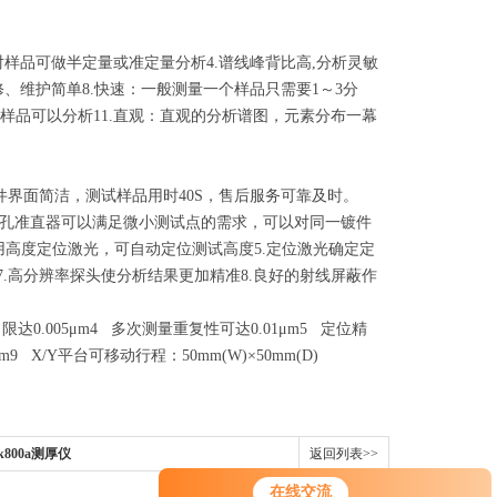
.对样品可做半定量或准定量分析
4.谱线峰背比高,分析灵敏
修、维护简单
8.快速：一般测量一个样品只需要1～3分
对样品可以分析
11.直观：直观的分析谱图，元素分布一幕
软件界面简洁，测试样品用时40S，售后服务可靠及时。
m的小孔准直器可以满足微小测试点的需求，可以对同一镀件
采用高度定位激光，可自动定位测试高度
5.定位激光确定定
7.高分辨率探头使分析结果更加精准
8.良好的射线屏蔽作
达0.005μm
4 多次测量重复性可达0.01μm
5 定位精
m
9 X/Y平台可移动行程：50mm(W)×50mm(D)
ck800a测厚仪
返回列表>>
在线交流