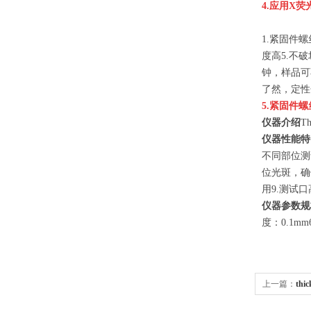
4.
应用X荧
1.
紧固件螺
度高
5.不
钟，样品可
了然，定性
5.
紧固件螺
仪器介绍
T
仪器性能特
不同部位测
位光斑，确
用
9.测试
仪器参数规
度：0.1mm
上一篇：
thi