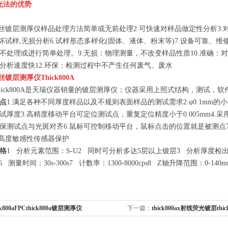
光法的优势
丝镀层测厚仪
样品处理方法简单或无前处理
2.可快速对样品做定性分析
3
破坏试样,无损分析
6.试样形态多样化(固体、液体、粉末等)
7.设备可靠、维
不处理或进行简单处理。
9.无损：物理测量，不改变样品性质
10.准确：
分析速度快
12.环保：检测过程中不产生任何废气、废水
丝镀层测厚仪
Thick800A
hick800A是天瑞仪器销量的镀层测厚仪；仪器采用上照式结构，测试，
点
1.满足各种不同厚度样品以及不规则表面样品的测试需求
2.φ0.1m
试厚度
3.高精度移动平台可定位测试点，重复定位精度小于0.005mm
4.
保测试点与光斑对齐
6.鼠标可控制移动平台，鼠标点击的位置就是被测点
口高度敏感性传感器保护
格
1 分析元素范围：S-U
2 同时可分析多达5层以上镀层
3 分析厚度检出限
6 测量时间：30s-300s
7 计数率：1300-8000cps
8 Z轴升降范围：0-140m
ck800aFPCthick800a镀层测厚仪
下一篇：
thick800ax射线荧光镀层thi