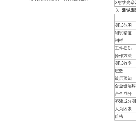
X射线光谱
3
、测试因
的钥匙
测试范围
测试精度
制样
工件损伤
操作方法
测试效率
层数
镀层预知
合金镀层
合金成分
溶液成分
人为因素
价格