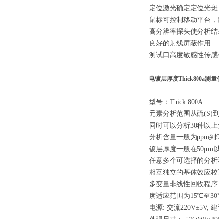
定位激光确定定位光斑
鼠标可控制移动平台，
高分辨率探头使分析结
良好的射线屏蔽作用
测试口高度敏感性传感
电镀层厚度Thick800a
测量
型号：Thick 800A
元素分析范围从硫(S)
同时可以分析30种以
分析含量一般为ppm到99
镀层厚度一般在50μm
任意多个可选择的分析
相互独立的基体效应校
多变量非线性回收程序
度适应范围为15℃至30
电源: 交流220V±5V