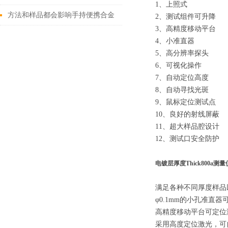
1、上照式
以不了解这些！
方法和样品都会影响手持便携合金
2、测试组件可升降
3、高精度移动平台
分析仪的测量结果
4、小准直器
5、高分辨率探头
6、可视化操作
7、自动定位高度
8、自动寻找光斑
9、鼠标定位测试点
10、良好的射线屏蔽
11、超大样品腔设计
12、测试口安全防护
电镀层厚度Thick800a
测量
满足各种不同厚度样品
φ0.1mm的小孔准直
高精度移动平台可定位测
采用高度定位激光，可