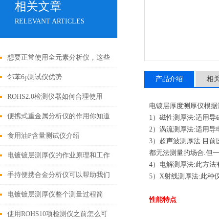
相关文章
RELEVANT ARTICLES
想要正常使用全元素分析仪，这些
细节不能忽视
邻苯6p测试仪优势
产品介绍
相
ROHS2.0检测仪器如何合理使用
电镀层厚度测厚仪根据
呢？掌握这九点
便携式重金属分析仪的作用你知道
1）磁性测厚法:适用导
2）涡流测厚法:适用导
吗？
食用油P含量测试仪介绍
3）超声波测厚法:目
都无法测量的场合.但
电镀镀层测厚仪的作业原理和工作
4）电解测厚法:此方法
条件
手持便携合金分析仪可以帮助我们
5）X射线测厚法:此种
鉴别珠宝真伪
电镀镀层测厚仪整个测量过程简
性能特点
单、快速且不会对样品造成损害
使用ROHS10项检测仪之前怎么可