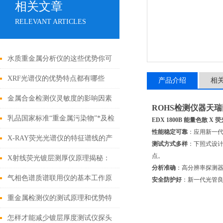
相关文章
RELEVANT ARTICLES
水质重金属分析仪的这些优势你可
都知道？
XRF光谱仪的优势特点都有哪些
产品介绍
相
呢？
金属合金检测仪灵敏度的影响因素
ROHS检测仪器天
乳品国家标准“重金属污染物”*及检
EDX 1800B 能量色散 X
性能稳定可靠
：应用新一代
测方案
X-RAY荧光光谱仪的特征谱线的产
测试方式多样
：下照式设
点。
生是基于不同的机理
X射线荧光镀层测厚仪原理揭秘：
分析准确
：高分辨率探测器
激发与捕捉的原子级“对话”
气相色谱质谱联用仪的基本工作原
安全防护好
：新一代光管良
理介绍
重金属检测仪的测试原理和优势特
征
怎样才能减少镀层厚度测试仪探头