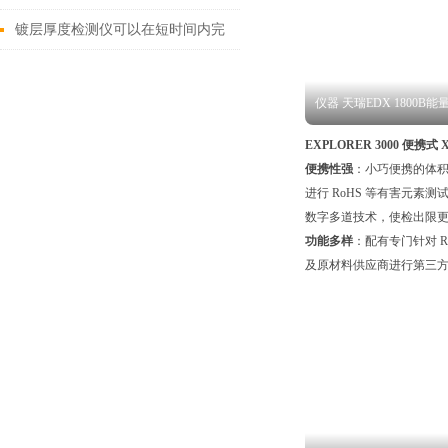
的磨损？
镀层厚度检测仪可以在短时间内完
成对大量样品的测量
仪器 天瑞EDX 1800B
EXPLORER 3000 便携
便携性强
：小巧便携的体
进行 RoHS 等有害元素
数字多道技术，使检出限
功能多样
：配有专门针对 
及原材料供应商进行第三