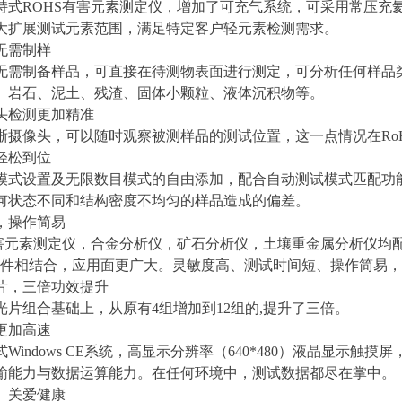
持式ROHS有害元素测定仪，增加了可充气系统，可采用常压充
大扩展测试元素范围，满足特定客户轻元素检测需求。
无需制样
无需制备样品，可直接在待测物表面进行测定，可分析任何样品
、岩石、泥土、残渣、固体小颗粒、液体沉积物等。
头检测更加精准
晰摄像头，可以随时观察被测样品的测试位置，这一点情况在Ro
轻松到位
模式设置及无限数目模式的自由添加，配合自动测试模式匹配功
何状态不同和结构密度不均匀的样品造成的偏差。
，操作简易
有害元素测定仪，合金分析仪，矿石分析仪，土壤重金属分析仪均
C软件相结合，应用面更广大。灵敏度高、测试时间短、操作简易
片，三倍功效提升
光片组合基础上，从原有4组增加到12组的,提升了三倍。
更加高速
Windows CE系统，高显示分辨率（640*480）液晶显示触
输能力与数据运算能力。在任何环境中，测试数据都尽在掌中。
、关爱健康