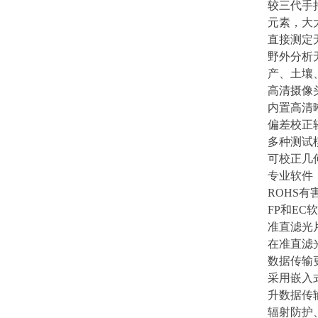
较三代手
元素，大
直接测定
野外分析
产、土壤
高清摄像
内置高清
偏差校正
多种测试
可校正几
专业软件
ROHS
FP和E
准直滤光
在准直滤
数据传输
采用嵌入式
升数据传
辐射防护