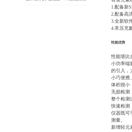
1.配备新
镀层测厚仪与表面工程的隐形战争
2.配备
3.全新
4.常压
性能优势
性能堪比
小功率端
的引入，
小巧便携
体积很小
无损检测
整个检测
快速检测
仪器既可
测量。
新增轻元