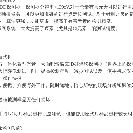
SDD探测器，探测器分辩率<139eV,对于微量有害元素可以进行
高清晰摄像头，可以更加准确的进行点定位测试。对于针脚之类的
软件，算法更强，功能更多。提高了有害元素的检测精度。
充氦气系统，大大提高了卤素（尤其是Cl元素）的测试精度。
台式机
窗一体化微型光管、大面积铍窗SDD硅漂移探测器（世界上的探
大幅降低测试时间、提高检测精度、减少测试误差，使手持式仪
、操作快捷
，便携、方便野外工作。随时随地，随心所欲的现场分析和原位
过程被测样品无任何损坏
手持1-2秒对样品进行快速测试，也能使用座式对样品进行较长时
素检测功能