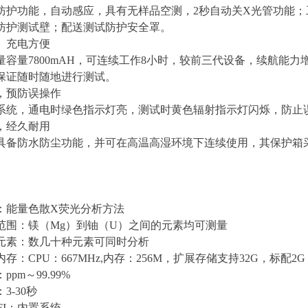
防护功能，自动感应，具有无样品空测，2秒自动关X光管功能
防护测试壁；配送测试防护安全罩。
、充电方便
量容量7800mAH，可连续工作8小时，较前三代设备，续航能
保证随时随地进行测试。
，预防误操作
系统，通电时绿色指示灯亮，测试时黄色辐射指示灯闪烁，防止
，经久耐用
具备防水防尘功能，并可在高温高湿环境下连续使用，其保护箱
：能量色散X荧光分析方法
范围：镁（Mg）到铀（U）之间的元素均可测量
元素：数几十种元素可同时分析
存：CPU：667MHz,内存：256M，扩展存储支持32G，标配
pm～99.99%
3-30秒
IFI：内置系统