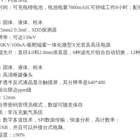
间：可充电锂电池，电池电量7800mAH,可持续工作8小时；配有
：固体、液体、粉末
mm2 0.3mil，SDD探测器
率：可达139eV
0KV/100uA-银靶端窗一体化微型X光管及高压电源
滤光片：直径4.0和2.0mm准直器，6种滤光片组合自动切换，
：固体、液体、粉末
：高清晰摄像头
透半反式液晶显示触摸屏，其分辨率是640*480
检出限达ppm级
12mm
自带密码管理员模式，数据可随意保存
统：常压充氦气系统
：数字多道技术，SPI数据传输，快速分析，高计数率；
USB，并且可以外接台式电脑。
度：≤90%