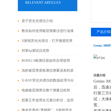
RELEVANT ARTICLES
原子荧光光谱仪介绍
教你如何使用镀层测量仪进行油漆
产品介绍
漆膜厚度的测量
X射线荧光光谱仪：打开微观世界
Genius 3
的钥匙
邻苯6p测试仪优势
ROHS2.0检测仪器如何合理使用
呢？掌握这九点
浅析镀层厚度检测仪测量误差的原
仪器介绍
因
X-RAY荧光光谱仪的数据处理与分
Geniu
后，迅速
析方法
电镀镀层测厚仪整个测量过程简
行第三方
试；大体
单、快速且不会对样品造成损害
想要正常使用全元素分析仪，这些
害。
细节不能忽视
微米世界的“透视眼”：X射线荧光
有害元素