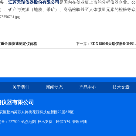
务，
江苏天瑞仪器股份有限公司
是国内在创业板上市的分析仪器企业。公
）、矿产与资源（地质、采矿）、商品检验甚至人体微量元素的检验等众
质重金属快速测定仪价格
下一篇：
EDX1800B天瑞仪器ROHS
关于我们
新闻动态
产品中心
技术文章
瑞仪器有限公司
安区松岗芙蓉东路桃花源科技创新园22层AB区
量：227920
站点地图
技术支持：
环保在线
管理登陆