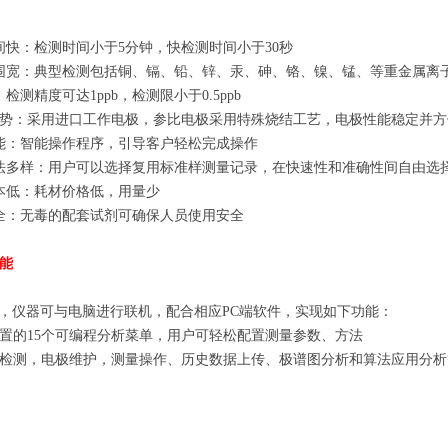
间快：检测时间小于5分钟，快检测时间小于30秒
围宽：典型检测包括铜、镉、铅、锌、汞、砷、铬、镍、锰、等重金属离
检测精度可达1ppb，检测限小于0.5ppb
优势：采用进口工作电极，参比电极采用特殊烧结工艺，电极性能稳定并
能：智能操作程序，引导客户轻松完成操作
法多样：用户可以选择复用标准样测量记录，在快速性和准确性间自由选
本低：耗材价格低，用量少
全：无毒的配套试剂可确保人员使用安全
能
口，仪器可与电脑进行联机，配合相应PC端软件，实现如下功能：
置的15个可编程分析菜单，用户可轻松配置测量参数、方法
检测，电极维护，测量操作、历史数据上传、极谱图分析和算法应用分析