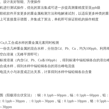
、设计友好智能、方便操作
机进行测试操作，优化的算法集成可进一步提高测量精度至亚ppb级
联机软件开发更多的重金属检测方法和电解液试剂，以适应更多种类的重
上可直接显示谱图，并集成了算法，单机即可保证联机的操作精度
b、Cu人工合成水样的重金属元素同时检测
一份含几种重金属的混合水样，分别含Cd、Pb、Cu，均为100ppb。
空白溶液（无峰平滑即可）
标准溶液（内含Cd、Pb、Cu各100ppb），得到标液中镉铅铜各自的溶出
合成水样，得到水样中镉铅铜各自的溶出峰电流值
电流大小与浓度成正比关系，计算得到水样中镉铅铜各自含量
阳极溶出伏安法）：铜：0.1ppb～60ppm，镉：0.1ppb～60ppm，铅：0.1p
0.1ppb～30ppm，：0.1ppb～30ppm，锰：0.1ppb～10ppm，铬：0.5ppb
～30ppm