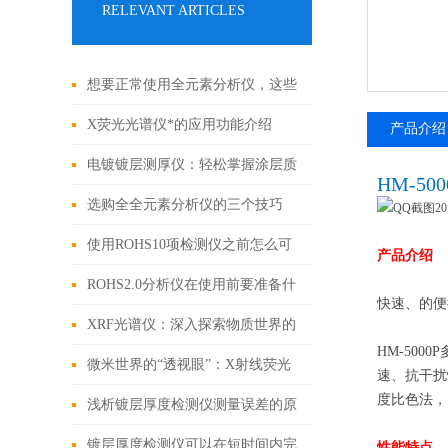
RELEVANT ARTICLES
想要正常使用全元素分析仪，这些
细节不能忽视
X荧光光谱仪*的应用功能介绍
产品介绍
电镀镀层测厚仪：轻松掌握涂层质
HM-50
量
选购全全元素分析仪的三个技巧
使用ROHS10项检测仪之前怎么可
产品介绍
以不了解这些！
ROHS2.0分析仪在使用前要准备什
快速、的便
么你知道吗？
XRF光谱仪：深入探索物质世界的
HM-5000
非破坏性工具
微米世界的“透视眼”：X射线荧光
速、抗干扰
度比色法，
镀层测厚仪与表面工程的隐形战争
浅析镀层厚度检测仪测量误差的原
因
镀层厚度检测仪可以在短时间内完
性能特点