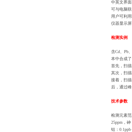
中英文界面
可与电脑联
用户可利用
仪器显示屏
检测实例
含Cd、P
本中合成了
首先，扫描
其次，扫描
接着，扫描
后，通过峰
技术参数
检测元素范围（
25ppm，砷：
钴：0.1ppb