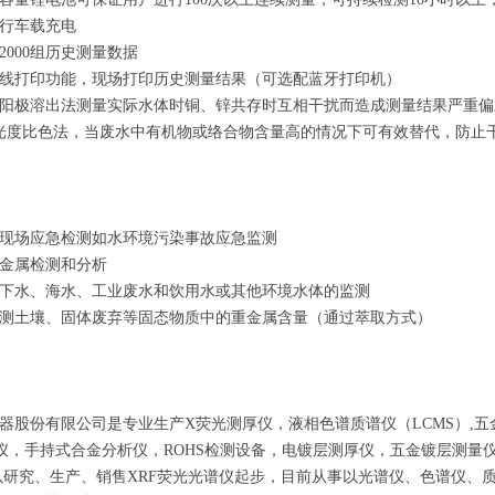
行车载充电
2000组历史测量数据
线打印功能，现场打印历史测量结果（可选配蓝牙打印机）
阳极溶出法测量实际水体时铜、锌共存时互相干扰而造成测量结果严重偏
光度比色法，当废水中有机物或络合物含量高的情况下可有效替代，防止
现场应急检测如水环境污染事故应急监测
金属检测和分析
下水、海水、工业废水和饮用水或其他环境水体的监测
测土壤、固体废弃等固态物质中的重金属含量（通过萃取方式）
器股份有限公司是专业生产X荧光测厚仪，液相色谱质谱仪（LCMS）,五
谱仪，手持式合金分析仪，ROHS检测设备，电镀层测厚仪，五金镀层测量
年，以研究、生产、销售XRF荧光光谱仪起步，目前从事以光谱仪、色谱仪