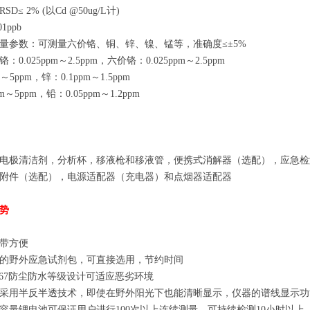
D≤ 2% (以Cd @50ug/L计)
1ppb
量参数：可测量六价铬、铜、锌、镍、锰等，准确度≤±5%
0.025ppm～2.5ppm，六价铬：0.025ppm～2.5ppm
m～5ppm，锌：0.1ppm～1.5ppm
m～5ppm，铅：0.05ppm～1.2ppm
电极清洁剂，分析杯，移液枪和移液管，便携式消解器（选配），应急检
附件（选配），电源适配器（充电器）和点烟器适配器
势
带方便
的野外应急试剂包，可直接选用，节约时间
P67防尘防水等级设计可适应恶劣环境
采用半反半透技术，即使在野外阳光下也能清晰显示，仪器的谱线显示功
容量锂电池可保证用户进行100次以上连续测量，可持续检测10小时以