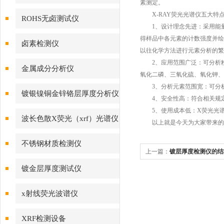
素测定。
X-RAY荧光光谱仪五大特
ROHS无卤测试仪
1、设计理念先进：采用能量色
得样品中各元素的计数强度并绘
卤素检测仪
以往化学方法进行元素分析的繁
2、应用范围广泛：可分析粉
金属成分分析仪
氧化二磷、三氧化硫、氧化钾、
3、分析元素范围宽：可分析元
镀银镍铜金锌铬层厚度分析仪
4、安全性高：符合相关规定
5、使用成本低：X荧光光谱
波长色散X荧光（xrf）光谱仪
以上就是今天为大家带来的关
不锈钢材质检测仪
上一篇：
镀层厚度检测仪的结
镀金层厚度测试仪
x射线荧光波谱仪
XRF检测设备