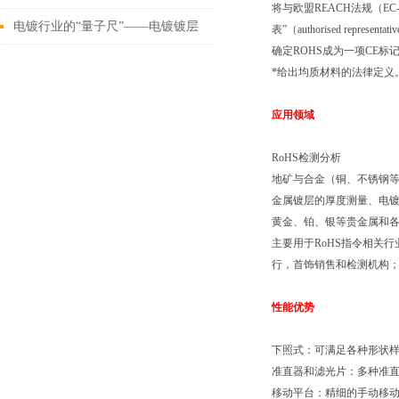
将与欧盟REACH法规（EC-
这些
电镀行业的“量子尺”——电镀镀层
表”（authorised repr
确定ROHS成为一项CE标记
测厚仪
*给出均质材料的法律定义
应用领域
RoHS检测分析
地矿与合金（铜、不锈钢
金属镀层的厚度测量、电
黄金、铂、银等贵金属和
主要用于RoHS指令相关
行，首饰销售和检测机构
性能优势
下照式：可满足各种形状
准直器和滤光片：多种准
移动平台：精细的手动移