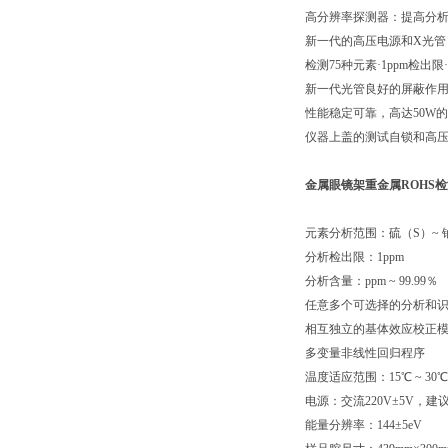
高分辨率探测器：提高分
新一代的高压电源和X光管
检测75种元素·1ppm检出限·
新一代光管良好的屏蔽作用
性能稳定可靠，高达50W
仪器上盖的测试自锁和高压
金属眼镜架重金属ROHS
元素分析范围：硫（S）~ 
分析检出限：1ppm
分析含量：ppm ~ 99.99％
任意多个可选择的分析和
相互独立的基体效应校正
多变量非线性回归程序
温度适应范围：15℃ ~ 30℃
电源：交流220V±5V，
能量分辨率：144±5eV