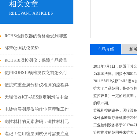
相关文章
RELEVANT ARTICLES
ROHS检测仪器的价格会受到哪些
因素的影响
邻苯6p测试仪优势
产品介绍
相
ROHS10项检测仪：保障产品质量
2011年7月1日，欧盟于其
和环境安全的利器
使用ROHS10项检测仪之前怎么可
为本国法律。旧指令2002/9
2011/65/EU较原RoHS
以不了解这些！
便携式重金属分析仪检测的流程具
扩大了产品范围：指令管控
监控设备）一定的过渡期，
体如下
天瑞仪器ICP-AES测定润滑油中金
的缓冲期。
属元素
电镀镀层测厚仪的作业原理和工作
监视和控制设备，医疗设备将
体外诊断医疗器械将于201
条件
磁性材料的元素密码：磁性材料元
工业控制设备将于2017年7
管控物质的范围并未扩大，
素成分分析仪技术解析与应用实践
谨记！使用镀层测试仪时需要注意