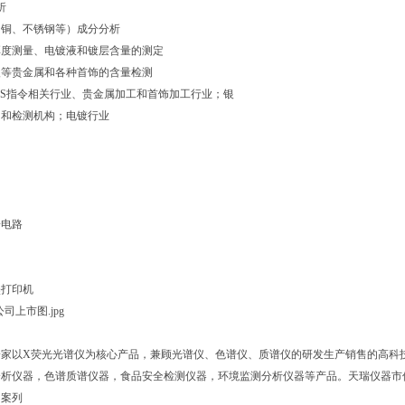
析
（铜、不锈钢等）成分分析
厚度测量、电镀液和镀层含量的测定
银等贵金属和各种首饰的含量检测
HS指令相关行业、贵金属加工和首饰加工行业；银
售和检测机构；电镀行业
台
子电路
管
墨打印机
家以X荧光光谱仪为核心产品，兼顾光谱仪、色谱仪、质谱仪的研发生产销售的高科技
析仪器，色谱质谱仪器，食品安全检测仪器，环境监测分析仪器等产品。天瑞仪器市值
功案列