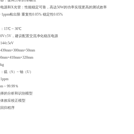
测器：提高分析的准确性
电源和X光管：性能稳定可靠，高达50W的功率实现更高的测试效率
1ppm检出限·重复性0.05%·稳定性0.05%
15℃ ~ 30℃
20V±5V，建议配置交流净化稳压电源
44±5eV
9mm×300mm×50mm
mm×410mm×320mm
kg
：硫（S）~ 铀（U）
ppm
 ~ 99.99％
选择的分析和识别模型
基体效应校正模型
性回归程序