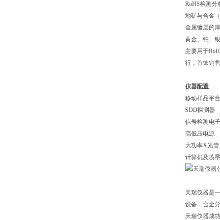
RoHS检测分
地矿与合金
金属镀层的
黄金、铂、
主要用于Ro
行，首饰销
仪器配置
移动样品平
SDD探测器
信号检测电
高低压电源
大功率X光
计算机及喷
天瑞仪器是一
设备，合金分
天瑞仪器成