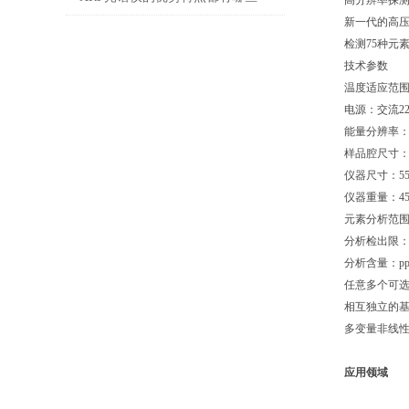
高分辨率探
新一代的高压
呢？
检测75种元素·
技术参数
温度适应范围：
电源：交流2
能量分辨率：1
样品腔尺寸：43
仪器尺寸：550
仪器重量：45
元素分析范围
分析检出限：1
分析含量：ppm
任意多个可
相互独立的
多变量非线
应用领域