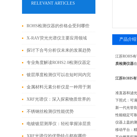
RELEVANT ARTICLES
ROHS检测仪器的价格会受到哪些
因素的影响
X-RAY荧光光谱仪主要应用领域
产品介绍
探讨下合号分析仪未来的发展趋势
江苏ROHS
专业角度解读ROHS2.0检测仪器定
质检测仪器
在
期保养的规范与流程
镀层厚度检测仪可以在短时间内完
江苏ROHS有
成对大量样品的测量
金属材料元素分析仪是一种用于测
准直器和滤
定金属的精密仪器
XRF光谱仪：深入探索物质世界的
下照式：可
新一代光管
非破坏性工具
不锈钢丝检测仪性能优势
性能稳定可靠
仪器上盖的测
电镀镀层测厚仪：轻松掌握涂层质
移动平台：
量
XRF光谱仪的优势特点都有哪些