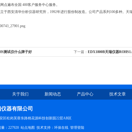
网点遍布全国 400客户服务中心服务。
立于西安清华分析仪器研究所，1992年进行股份制改造。公司产品系列100多种。天
。
HS测试仪什么牌子好
下一篇：
EDX1800B天瑞仪器ROHS
关于我们
新闻动态
产品中心
技术文章
瑞仪器有限公司
安区松岗芙蓉东路桃花源科技创新园22层AB区
量：227920
站点地图
技术支持：
环保在线
管理登陆