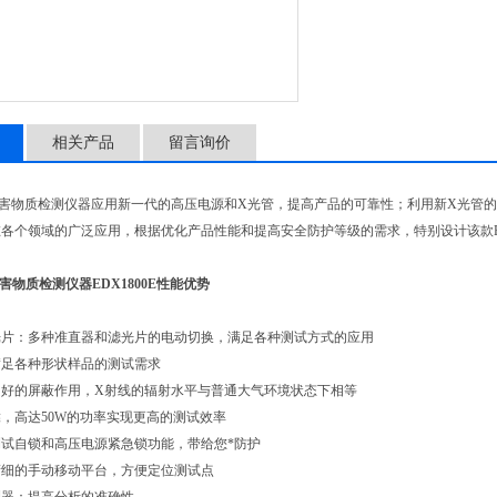
相关产品
留言询价
有害物质检测仪器应用新一代的高压电源和X光管，提高产品的可靠性；利用新X光管的大功
各个领域的广泛应用，根据优化产品性能和提高安全防护等级的需求，特别设计该款EDX
害物质检测仪器EDX1800E性能优势
光片：多种准直器和滤光片的电动切换，满足各种测试方式的应用
满足各种形状样品的测试需求
良好的屏蔽作用，X射线的辐射水平与普通大气环境状态下相等
，高达50W的功率实现更高的测试效率
试自锁和高压电源紧急锁功能，带给您*防护
精细的手动移动平台，方便定位测试点