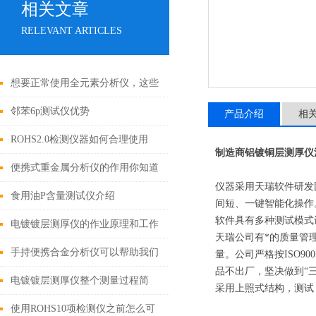
相关文章
RELEVANT ARTICLES
想要正常使用全元素分析仪，这些
细节不能忽视
邻苯6p测试仪优势
产品介绍
相
ROHS2.0检测仪器如何合理使用
制造商铝镀铜层测厚仪
呢？掌握这九点
便携式重金属分析仪的作用你知道
仪器采用天瑞软件研发团
吗？
食用油P含量测试仪介绍
间短、一键智能化操作
软件具有多种测试模式
电镀镀层测厚仪的作业原理和工作
天瑞公司有*的质量管
条件
手持便携合金分析仪可以帮助我们
量。公司严格按ISO
品不出厂，坚决做到“三
鉴别珠宝真伪
电镀镀层测厚仪整个测量过程简
采用上照式结构，测试
单、快速且不会对样品造成损害
使用ROHS10项检测仪之前怎么可