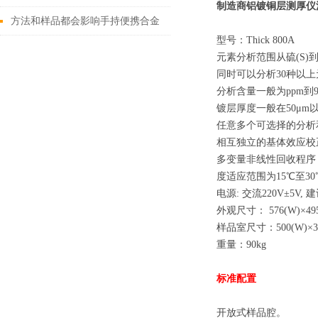
制造商铝镀铜层测厚仪
以不了解这些！
方法和样品都会影响手持便携合金
型号：Thick 800A
分析仪的测量结果
元素分析范围从硫(S)
同时可以分析30种以
分析含量一般为ppm到99
镀层厚度一般在50μm
任意多个可选择的分析
相互独立的基体效应校
多变量非线性回收程序
度适应范围为15℃至30
电源: 交流220V±5V
外观尺寸： 576(W)×495(
样品室尺寸：500(W)×350
重量：90kg
标准配置
开放式样品腔。