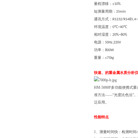
量程漂移：
≤10%
短测量周期：
25min
通讯方式：
RS232/RS485,4
环境温度：
℃
℃
0
~40
相对湿度：
20%~80%
电源：
50Hz,220V
功率：
800W
重量：
≤75kg
快速、的重金属水质分析
HM-5000P多功能便
准方法——“光度比色法”。
泛应用。
性能特点
1、测量时间快：检测时间