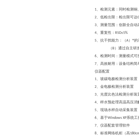
、检测元素：同时检测铜
1
、低检出限：检出限可达
2
、测量范围：创新全自动
3
、重复性：
4
RSD≤5%
、抗干扰能力：（
）*的
5
A
（
）通过自主研
B
、检测时间：测量模式可
6
、高效耐用：设备结构简
7
仪器配置
、玻碳电极检测分析装置
1
、金电极检测分析装置
2
、光度比色法检测分析装
3
、样水预处理高温高压消
4
、现场水样自动采集装置
5
、基于
系统工
6
Windows XP
、仪器配套管理软件
7
、标准网络机柜（高
8
180c