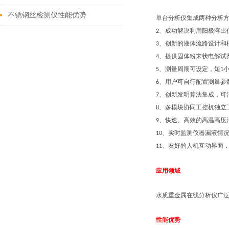
析方法
不锈钢丝检测仪性能优势
单台分析仪集成两种分析
、成功解决利用阳极溶出
2
、创新的液体流路设计和
3
、提供固体粉末状电解试
4
、测量周期可设定，短
5
1
、用户可自行配置测量参
6
、创新发明算法集成，可
7
、多模块协同工控机独立
8
、快速、高效的高温高压
9
、实时监测仪器漏液情
10
、友好的人机互动界面
11
应用领域
水质重金属在线分析仪广
性能优势