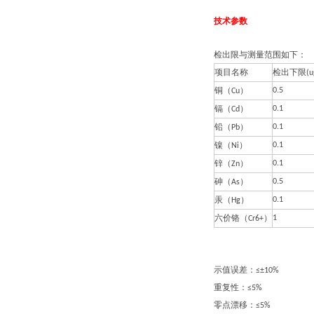
技术参数
检出限与测量范围如下：
项目名称
检出下限
(u
铜（
）
0.5
Cu
镉（
）
0.1
Cd
铅（
）
0.1
Pb
镍（
）
0.1
Ni
锌（
）
0.1
Zn
砷（
）
0.5
As
汞（
）
0.1
Hg
六价铬（
）
1
Cr6+
示值误差：
≤±10%
重复性：
≤5%
零点漂移：
≤5%