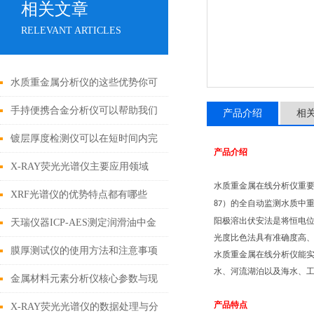
相关文章
RELEVANT ARTICLES
水质重金属分析仪的这些优势你可
都知道？
手持便携合金分析仪可以帮助我们
产品介绍
相
鉴别珠宝真伪
镀层厚度检测仪可以在短时间内完
产品介绍
成对大量样品的测量
X-RAY荧光光谱仪主要应用领域
水质重金属在线分析仪重
XRF光谱仪的优势特点都有哪些
）的全自动监测水质中
87
阳极溶出伏安法是将恒电
呢？
天瑞仪器ICP-AES测定润滑油中金
光度比色法具有准确度高
属元素
膜厚测试仪的使用方法和注意事项
水质重金属在线分析仪能
水、河流湖泊以及海水、
有哪些？
金属材料元素分析仪核心参数与现
产品特点
场应用指南
X-RAY荧光光谱仪的数据处理与分