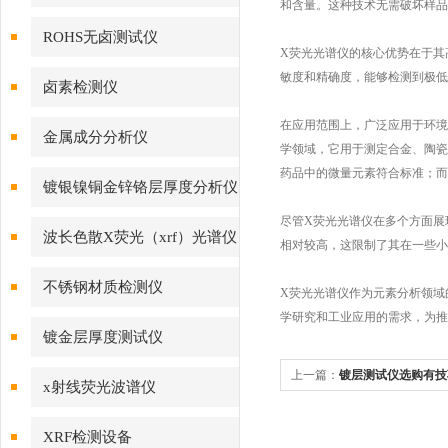
和含量。这种技术无需破坏样品
ROHS无卤测试仪
X荧光光谱仪的核心优势在于其
敏度和精确度，能够检测到极低
卤素检测仪
在应用范围上，广泛应用于环境
金属成分分析仪
学领域，它用于测定合金、陶瓷
药品中的微量元素符合标准；而
镀银镍铜金锌铬层厚度分析仪
尽管X荧光光谱仪在多个方面展
波长色散X荧光（xrf）光谱仪
相对较高，这限制了其在一些小
不锈钢材质检测仪
X荧光光谱仪作为元素分析领域
学研究和工业应用的需求，为
镀金层厚度测试仪
上一篇：
镀层测试仪选购有技
x射线荧光波谱仪
XRF检测设备