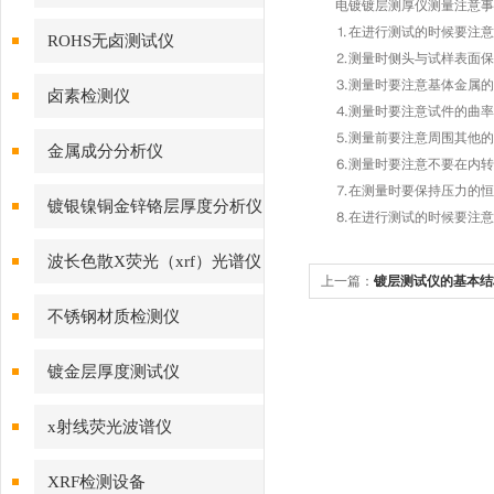
电镀镀层测厚仪测量注意事
⒈在进行测试的时候要注意标
ROHS无卤测试仪
⒉测量时侧头与试样表面保
⒊测量时要注意基体金属的临
卤素检测仪
⒋测量时要注意试件的曲率对
⒌测量前要注意周围其他的电
金属成分分析仪
⒍测量时要注意不要在内转角
⒎在测量时要保持压力的恒
镀银镍铜金锌铬层厚度分析仪
⒏在进行测试的时候要注意仪
波长色散X荧光（xrf）光谱仪
上一篇：
镀层测试仪的基本结
不锈钢材质检测仪
镀金层厚度测试仪
x射线荧光波谱仪
XRF检测设备