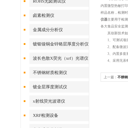
ROHS无卤测试仪
内置微型热敏打印
样品名称，检测时
卤素检测仪
仪器
主要用于检测
各大食品安全监测
金属成分分析仪
其创新技术如
1、可测试项目
镀银镍铜金锌铬层厚度分析仪
2、配备微波消
3、内置多套测
波长色散X荧光（xrf）光谱仪
4、采用无汞
不锈钢材质检测仪
上一篇：
不锈钢
镀金层厚度测试仪
x射线荧光波谱仪
XRF检测设备