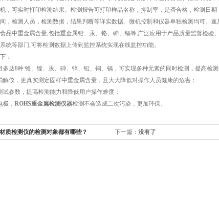
机，可实时打印检测结果。检测报告可打印样品名称，抑制率，是否合格，检测日期
间，检测人员，检测数据，结果判断等详实数据。微机控制和仪器单独检测均可。速
食品中重金属含量,包括重金属铅、汞、铬、砷、镉等,广泛应用于产品质量监督检验
系统等部门,可将检测数据上传到监控系统实现在线监控功能。
下：
多达8种:铬、镍、汞、砷、锌、铅、铜、镉，可实现多种元素的同时检测，提高检测
解仪，更真实测定固样中重金属含量，且大大降低对操作人员健康的危害；
试参数，提高检测能力和降低用户操作难度；
电极，
ROHS重金属检测仪器
检测不会造成二次污染，更加环保。
材质检测仪的检测对象都有哪些？
下一篇：
没有了