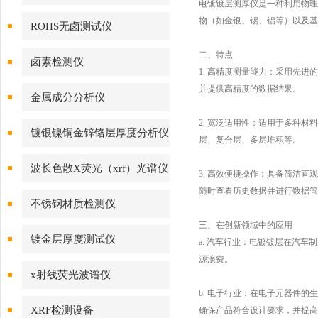
电镀镀层测厚仪是一种利用物理
物（如金银、锡、铝等）以及基
ROHS无卤测试仪
二、特点
卤素检测仪
1. 高精度测量能力：采用先
并提供高精度的数据结果。
金属成分分析仪
2. 宽泛适用性：适用于多种
镀银镍铜金锌铬层厚度分析仪
层、复合层、多层堆积等。
波长色散X荧光（xrf）光谱仪
3. 高效便捷操作：具备简洁
随时查看历史数据并进行数据管
不锈钢材质检测仪
三、在创新领域中的应用
镀金层厚度测试仪
a. 汽车行业：电镀镀层在汽
源浪费。
x射线荧光波谱仪
b. 电子行业：在电子元器件
XRF检测设备
确保产品符合设计要求，并提高