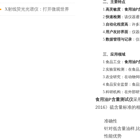
二、主要特点
测厚仪
X射线荧光光谱仪：打开微观世界
1.
高灵敏度
：
食用油P
2.
快速检测
：该仪器通
的钥匙
3.
自动化程度高
：许多
4.
用户友好界面
：仪器
5.
数据管理与记录
：仪
三、应用领域
1.食品工业：
食用油P
2.实验室检测：在食品
3.农业研究：在动物饲
4.食品安全监督：食品
5.科研机构：在外部研
采
食用油P含量测试仪
2016》硫含量标准的
准确性
针对低含量油样
,
性能优势