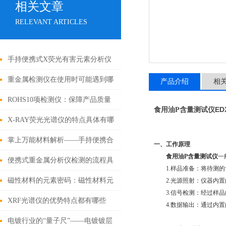
相关文章
RELEVANT ARTICLES
手持便携式X荧光有害元素分析仪
六大性能优势
重金属检测仪在使用时可能遇到哪
产品介绍
相
些问题?如何解决?
ROHS10项检测仪：保障产品质量
E
食用油P含量测试仪
和环境安全的利器
X-RAY荧光光谱仪的特点具体有哪
几点呢？
掌上万能材料解析——手持便携合
一、工作原理
食用油P含量测试仪
一
金分析仪
便携式重金属分析仪检测的流程具
1.样品准备：将待测的
体如下
磁性材料的元素密码：磁性材料元
2.光源照射：仪器内置
3.信号检测：经过样品
素成分分析仪技术解析与应用实践
XRF光谱仪的优势特点都有哪些
4.数据输出：通过内置
呢？
电镀行业的“量子尺”——电镀镀层