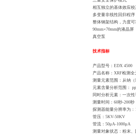
三重安全保护模式
相互独立的基体效应校
多变量非线性回归程序
整体钢架结构，力度可
90mm×70mm的液晶屏
真空泵
技术指标
产品型号：EDX 4500
产品名称：XRF检测全
测量元素范围：从钠（
元素含量分析范围： p
同时分析元素：一次性
测量时间：60秒-200秒
探测器能量分辨率为：14
管压：5KV-50KV
管流：50μA-1000μA
测量对象状态：粉末、