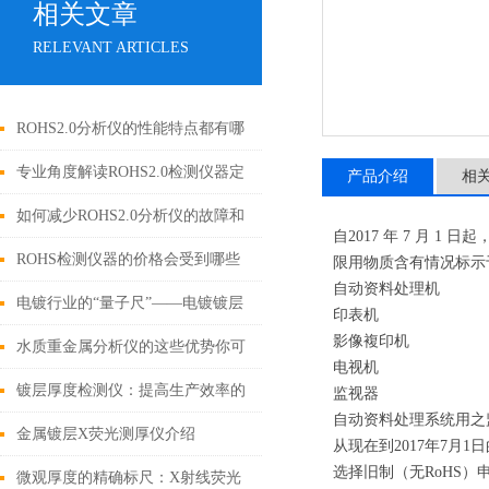
相关文章
RELEVANT ARTICLES
ROHS2.0分析仪的性能特点都有哪
些呢？
专业角度解读ROHS2.0检测仪器定
产品介绍
相
期保养的规范与流程
如何减少ROHS2.0分析仪的故障和
自2017 年 7 月 1
增加准确率？
ROHS检测仪器的价格会受到哪些
限用物质含有情况标示
自动资料处理机
因素的影响
电镀行业的“量子尺”——电镀镀层
印表机
影像複印机
测厚仪
水质重金属分析仪的这些优势你可
电视机
都知道？
镀层厚度检测仪：提高生产效率的
监视器
自动资料处理系统用之
有效工具
金属镀层X荧光测厚仪介绍
从现在到2017年7月
选择旧制（无RoHS）
微观厚度的精确标尺：X射线荧光