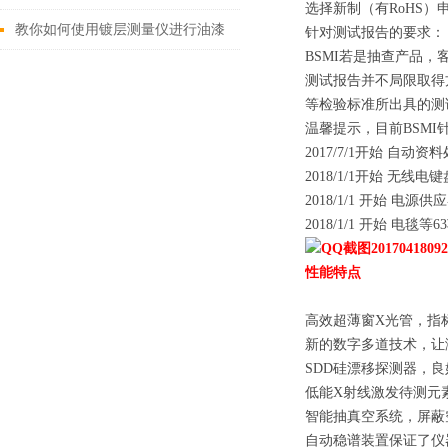
选择新制（有RoHS
镀层测厚仪技术详解
教你如何使用镀层测量仪进行油漆
针对测试报告的要求：
BSMI若是抽查产品，
漆膜厚度的测量
测试报告并不局限取得方式
等检验标准所出具的测
温馨提示，目前BSM
2017/7/1开始 自动
2018/1/1开始 无线电
2018/1/1 开始 电源
2018/1/1 开始 电毯等
性能特点
高效超薄窗X光管，指
新的数字多道技术，让测
SDD硅漂移探测器，
低能X射线激发待测元素
智能抽真空系统，屏蔽
自动稳谱装置保证了仪