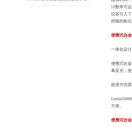
计数率可达
些呢？
仪器引入了
的镍的检出
便携式合金
一体化设计
便携
式合金
幕反光，使
校准片内置
Genius5000
方便。
便携式合金