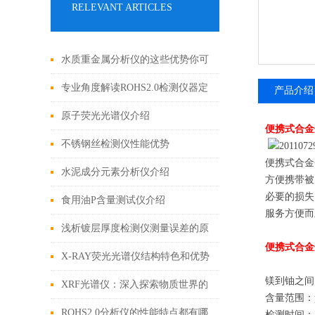
RELEVANT ARTICLES
水质重金属分析仪的这些优势你可
都知道？
专业角度解读ROHS2.0检测仪器定
产品介绍
期保养的规范与流程
原子荧光光谱仪介绍
便携式合金
不锈钢丝检测仪性能优势
便携
式合金
水泥成分元素分析仪介绍
方便携带被
必要的损失
食用油P含量测试仪介绍
服务方便而
浅析镀层厚度检测仪测量误差的原
便携式合金
因
X-RAY荧光光谱仪结构特色和优势
镁到铀之间
你还不知道？
XRF光谱仪：深入探索物质世界的
含量范围：
非破坏性工具
ROHS2.0分析仪的性能特点都有哪
检测时间：