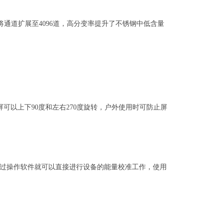
将通道扩展至
4096
道，高分变率提升了不锈钢中低含量
屏可以上下
90
度和左右
270
度旋转，户外使用时可防止屏
过操作软件就可以直接进行设备的能量校准工作，使用