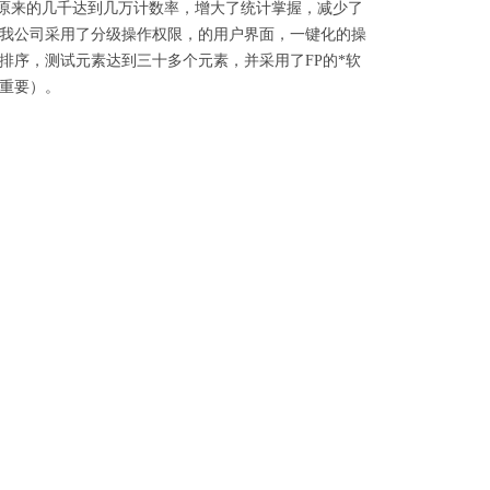
原来的几千达到几万计数率，增大了统计掌握，减少了
我公司采用了分级操作权限，的用户界面，一键化的操
排序，测试元素达到三十多个元素，并采用了
FP
的*软
重要）。