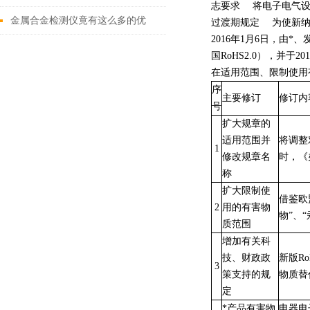
志要求 将电子电气设备
这些
金属合金检测仪竟有这么多的优
过渡期规定 为使新纳入
2016
年
1
月
6
日，由*、
势！
国
RoHS2.0
），并于
201
在适用范围、限制使用
序
主要修订
修订内
号
扩大规章的
适用范围并
将调整
1
修改规章名
时，《
称
扩大限制使
借鉴欧
2
用的有害物
物”、
质范围
增加有关科
技、财政政
新版
Ro
3
策支持的规
物质替
定
*产品有害物
电器电