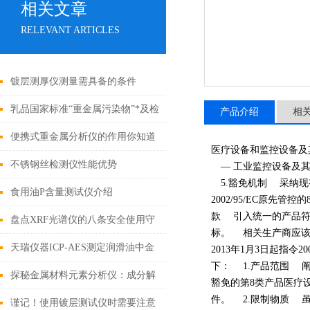
相关文章
RELEVANT ARTICLES
镀层测厚仪测量需具备的条件
乳品国家标准“重金属污染物”*及检
产品介绍
相
测方案
便携式重金属分析仪的作用你知道
医疗设备和监控设备及其零
吗？
不锈钢丝检测仪性能优势
— 工业监控设备及其零部件
5.豁免机制 采纳现
食用油P含量测试仪介绍
2002/95/EC原
款 引入统一的产品符
盘点XRF光谱仪的八条安全使用守
标。 相关生产商应该
则
天瑞仪器ICP-AES测定润滑油中金
2013年1月3日起指令2
下： 1.产品范围 阐
属元素
探秘金属材料元素分析仪：成分解
豁免的第8类产品医疗
件。 2.限制物质 虽
析与工业质量控制的核心枢纽
谨记！使用镀层测试仪时需要注意