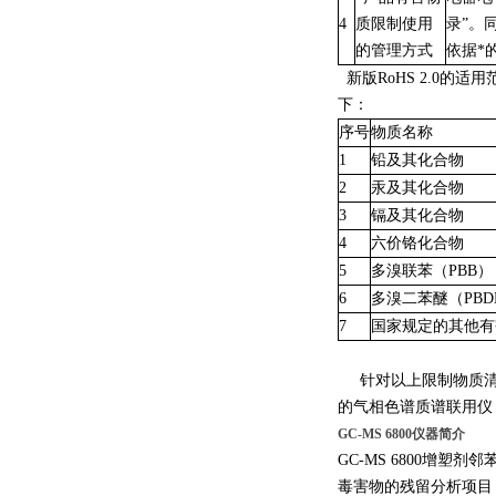
4
质限制使用
录”。
的管理方式
依据*
新版
RoHS 2.0
的适用
下：
序号
物质名称
1
铅及其化合物
2
汞及其化合物
3
镉及其化合物
4
六价铬化合物
5
多溴联苯（
PBB
）
6
多溴二苯醚（
PBD
7
国家规定的其他有
针对以上限制物质
的气相色谱质谱联用仪
GC-MS 6800仪器简介
GC-MS 6800增
毒害物的残留分析项目