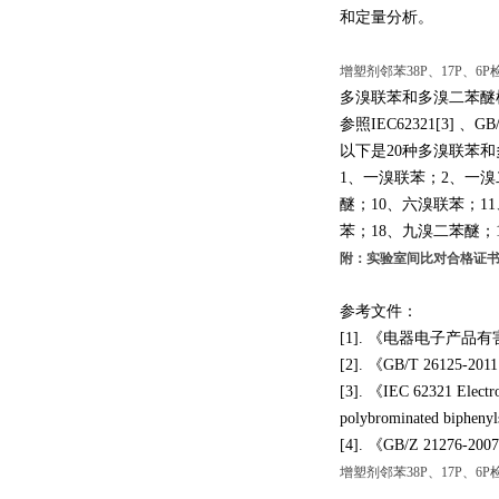
和定量分析。
增塑剂邻苯38P、17P、6P
多溴联苯和多溴二苯醚
参照IEC62321[3]
以下是20种多溴联苯和
1
、一溴联苯；
2
、一溴
醚；
10
、六溴联苯；
11
苯；
18
、九溴二苯醚；
附：实验室间比对合格证
参考文件：
[1].
《电器电子产品有
[2].
《
GB/T 26125-201
[3].
《
IEC 62321 Electro
polybrominated biphenyl
[4].
《GB/Z 2127
增塑剂邻苯38P、17P、6P