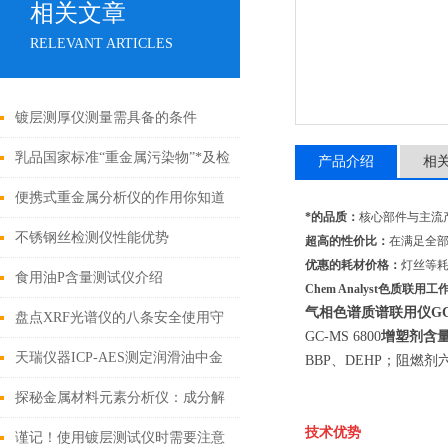
相关文章
RELEVANT ARTICLES
镀层测厚仪测量需具备的条件
乳品国家标准“重金属污染物”*及检
产品介绍
相
测方案
便携式重金属分析仪的作用你知道
*的品质：
核心部件与主流产
吗？
不锈钢丝检测仪性能优势
超高的性价比：
在满足全
优惠的耗材价格：
灯丝等
食用油P含量测试仪介绍
Chem Analyst色质联用
气相色谱质谱联用仪GC-M
盘点XRF光谱仪的八条安全使用守
GC-MS 6800
增塑剂含
则
天瑞仪器ICP-AES测定润滑油中金
BBP、DEHP；阻
属元素
探秘金属材料元素分析仪：成分解
技术优势
析与工业质量控制的核心枢纽
谨记！使用镀层测试仪时需要注意