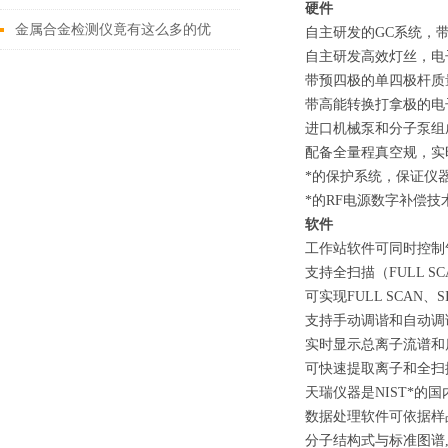
硬件
这些
金属合金检测仪竟有这么多的优
自主研发的GC系统，带
自主研发高效灯丝，电子
势！
带预四极的单四极杆质
带高能转换打拿极的电
进口机械泵和分子泵组
配备全量程真空规，实
*的保护系统，保证仪
*的RF电源数字补偿
软件
工作站软件可同时控制
支持全扫描（FULL S
可实现FULL SCAN、
支持手动调谐和自动
实时显示总离子流谱和
可快速提取离子和全扫
天瑞仪器是NIST*的
数据处理软件可依据样
分子结构式与标准图谱