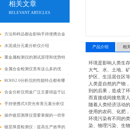
相关文章
RELEVANT ARTICLES
方法和样品都会影响手持便携合金
分析仪的测量结果
水泥成分元素分析仪介绍
产品介绍
相
重金属检测仪的测试原理和优势特
环境是影响人类生存
征
金属合金检测仪竟有这么多的优
大气、水、土地、
护区、生活居住区等
势！
ROHS2.0分析仪的性能特点都有哪
人类是自然的产物
到的后果，造成了
些呢？
合金分析仪用途广泛主要得益于以
而直接或间接危害
下优势
手持便携式X荧光有害元素分析仪
随着人类经济活动
使用的农药、化肥
六大性能优势
操作镀层测厚仪需要掌握的一些常
环境污染有不同的
染、物理污染、生
识
镀层厚度检测仪：提高生产效率的