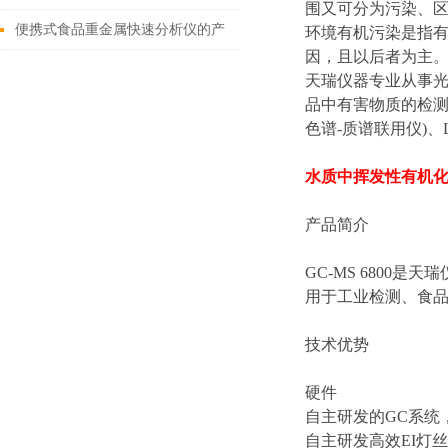
围又可分为污染、
有效工具
便携式食品重金属快速分析仪的产
环境有机污染是指
因，且以后者为主
品特点及优势
天瑞仪器专业从事
品中有害物质的检测方
色谱-质谱联用仪)
水质中挥发性有机化
产品简介
GC-MS 680
用于工业检测、食
技术优势
硬件
自主研发的GC系统
自主研发高效EI灯丝