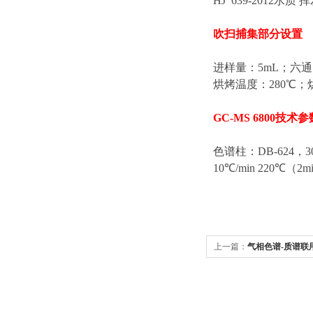
HJ 639-2012
吹扫捕集部分设置
进样量：5mL；六通
烘烤温度：280℃；烘
GC-MS 6800技术
色谱柱：DB-624，3
10℃/min 220
上一篇：
气相色谱-质谱联