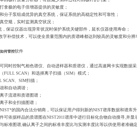
打拿极的电子倍增器提供的灵敏度；
和分子泵组成优异的真空系统，保证系统的高稳定性和可靠性；
真空规，实时监测真空状况；
统，保证仪器出现异常状况时保护系统关键部件，延长仪器使用寿命；
源数字补偿技术，可以使全质量范围内的质谱峰都达到较高的灵敏度和分辨
软件
项如何管控
可同时控制气相色谱仪、自动进样器和质谱仪，通过高速网卡实现数据采
（FULL SCAN）和选择离子扫描（SIM）模式；
L SCAN、SIM扫描；
谐和自动调谐；
离子流谱和质谱图谱；
离子和全扫描图谱；
NIST*的国内合法分销商，可以保证用户得到新的NIST谱库数据和谱库
件可依据样品的质谱图在NIST2011谱库中进行目标化合物自动搜寻,
与标准图谱,确认离子之间的标准丰度比与实测丰度比等以供使用者准确