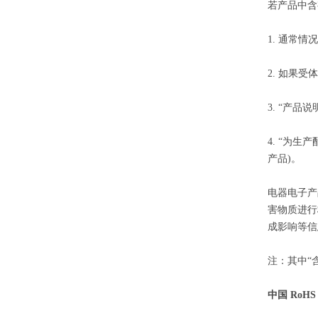
若产品中含
1. 通常
2. 如果
3. “产
4. “为
产品)。
电器电子产
害物质进行
成影响等信
注：其中“含
中国 RoH