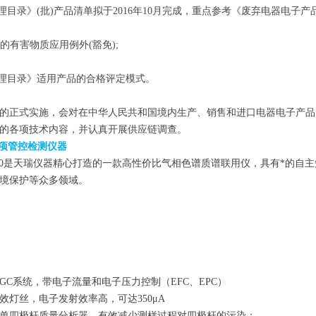
理目录》(批)产品清单拟于2016年10月完成，重点参考《废弃电器电子产品处
用的有害物质应用例外(豁免);
管理目录》适用产品的合格评定模式。
的正式实施，会对在中华人民共和国境内生产、销售和进口电器电子产品
的各项技术内容，并认真开展供应链调查。
增四项管控检测仪器
 6800是天瑞仪器精心打造的一款高性价比气相色谱质谱联用仪，具有*的
境保护等众多领域。
GC系统，带电子流量和电子压力控制（EFC、EPC）
效灯丝，电子发射效率高，可达350μA
单四极杆质量分析器，有效减少测样过程对四极杆的污染；