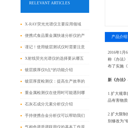
RELEVANT ARTICLES
X-RAY荧光光谱仪主要应用领域
便携式食品重金属快速分析仪的产
产品介绍
品特点及优势
谨记！使用镀层测试仪时需要注意
2016年
这些
X射线荧光光谱仪的选择要从哪五
称《办法》
布了实施《
点入
镀层膜厚仪8点*的功能介绍
新《办法》与
镀层厚度检测仪：提高生产效率的
有效工具
重金属检测仪在使用时可能遇到哪
1.扩大规
品有害物质
些问题?如何解决?
石灰石成分元素分析仪介绍
2.扩大限
手持便携合金分析仪可以帮助我们
别修改为“
鉴别珠宝真伪
气相色谱质谱联用仪的基本工作原