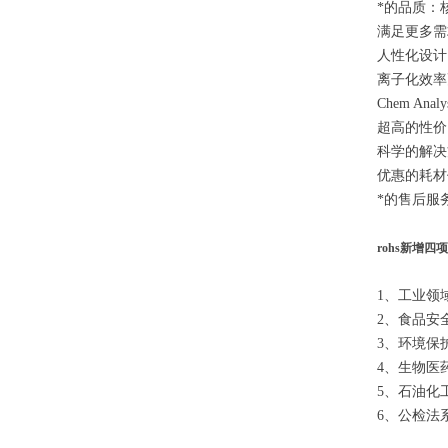
*的品质：
满足更多需
人性化设计
离子化效率
Chem 
超高的性价
科学的解决
优惠的耗材
*的售后服
rohs新增四
1、工业领域
2、食品安
3、环境保护
4、生物医
5、石油化
6、公检法