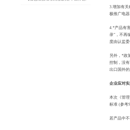
3.增加有
理介绍
极推广电器
4.*产品
录”，不再
度由认监委
另外，*政
控制，没有
出口国外的
企业应对实
本次《管理
标准 (参考
若产品中不