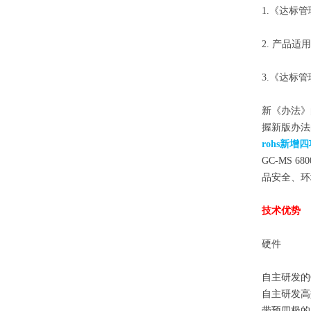
1.《达标管
2. 产品适
3.《达标
新《办法》
握新版办法
rohs新
GC-MS
品安全、环
技术优势
硬件
自主研发的
自主研发高
带预四极的