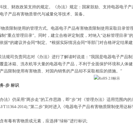
关科技、财政政策支持的规定。《办法》规定：国家鼓励、支持电器电子
电子产品有害物质替代与减量化等技术、装备。
有害物质限制使用的管理方式。电器电子产品有害物质限制使用采取目录管理
编制“重点管理目录”。同时，建立合格评定制度，对纳入“达标管理目录
依据*的建议并会同*制定。*根据实际情况会同*等部门对合格评定结果
策法规司负责同志对《办法》进行了解读时说道：“我国是电器电子产品制造
覆盖冰箱、洗衣机等大量的电器电子产品，不利于全面保护环境和人体健
产品限制使用有害物质、对国内销售的产品却不采取相应的措施。”
务-步 标识
办法》仍采用“两步走”的工作思路，即“步”对《管理办法》适用范围内
SJ/T11364-2014);“第二步”则对进入《电器电子产品有害物质限制使
含有毒有害物质或元素，应选择“绿标”进行标识;