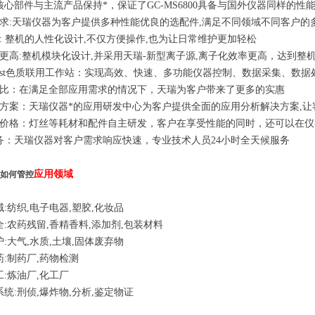
核心部件与主流产品保持*，保证了GC-MS6800具备与国外仪器同样的性
求:天瑞仪器为客户提供多种性能优良的选配件,满足不同领域不同客户的
: 整机的人性化设计,不仅方便操作,也为让日常维护更加轻松
更高:整机模块化设计,并采用天瑞-新型离子源,离子化效率更高，达到整
Analyst色质联用工作站：实现高效、快速、多功能仪器控制、数据采集、数据
比：在满足全部应用需求的情况下，天瑞为客户带来了更多的实惠
方案：天瑞仪器*的应用研发中心为客户提供全面的应用分析解决方案,
价格：灯丝等耗材和配件自主研发，客户在享受性能的同时，还可以在仪
务：天瑞仪器对客户需求响应快速，专业技术人员24小时全天候服务
应用领域
项如何管控
:纺织,电子电器,塑胶,化妆品
全:农药残留,香精香料,添加剂,包装材料
:大气,水质,土壤,固体废弃物
药:制药厂,药物检测
工:炼油厂,化工厂
系统:刑侦,爆炸物,分析,鉴定物证