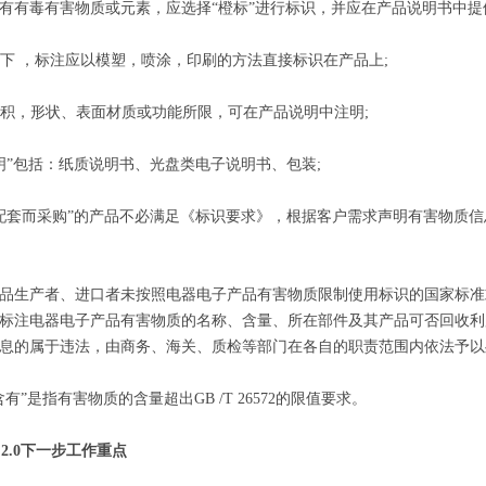
有有毒有害物质或元素，应选择“橙标”进行标识，并应在产品说明书中
情况下 ，标注应以模塑，喷涂，印刷的方法直接标识在产品上;
受体积，形状、表面材质或功能所限，可在产品说明中注明;
品说明”包括：纸质说明书、光盘类电子说明书、包装;
生产配套而采购”的产品不必满足《标识要求》，根据客户需求声明有害物质信
品生产者、进口者未按照电器电子产品有害物质限制使用标识的国家标准
标注电器电子产品有害物质的名称、含量、所在部件及其产品可否回收利
息的属于违法，由商务、海关、质检等部门在各自的职责范围内依法予以
有”是指有害物质的含量超出GB /T 26572的限值要求。
S 2.0下一步工作重点