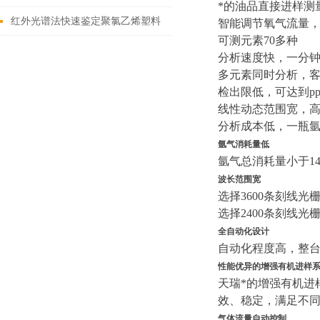
*的油品直接进样测
红外光谱法快速鉴定聚氯乙烯塑料
智能调节氧气流量，
可测元素70多种
中增塑剂邻苯二甲酸酯
分析速度快，一分钟
多元素同时分析，
检出限低，可达到p
线性动态范围宽，高
分析成本低，一瓶氩气
氩气消耗量低
氩气总消耗量小于14L/
波长范围宽
选择3600条刻线光栅
选择2400条刻线光栅
全自动化设计
自动化程度高，整
性能优异的增强有机进样
天瑞*的增强有机进
效、稳定，满足不
气体流量自动控制