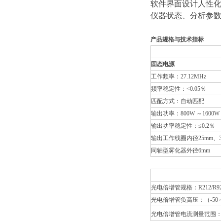
软件界面设计人性
仪器状态、分析参
产品规格与技术指标
固态电源
工作频率：27.12MHz
频率稳定性：<0.05％
匹配方式：自动匹配
输出功率：800W ～160
输出功率稳定性：≤0.2％
输出工作线圈内径25mm、
同轴型雾化器外径6mm
光电倍增管规格：R212/R9
光电倍增管负高压：（-50～-
光电倍增管电流测量范围：