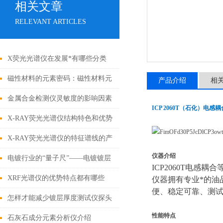
相关文章
RELEVANT ARTICLES
X荧光光谱仪在发展*有哪些分类
呢？
磁性材料的元素密码：磁性材料元
产品介绍
相
素成分分析仪技术解析与应用实践
金属合金检测仪灵敏度的影响因素
ICP 2060T（石化）电
X-RAY荧光光谱仪结构特色和优势
你还不知道？
X-RAY荧光光谱仪的特征谱线的产
仪器介绍
生是基于不同的机理
电镀行业的“量子尺”——电镀镀层
ICP2060T电
测厚仪
XRF光谱仪的优势特点都有哪些
仪器拥有专业*的油
便、稳定可靠、测
呢？
怎样才能减少镀层厚度测试仪探头
性能特点
的磨损？
石灰石成分元素分析仪介绍