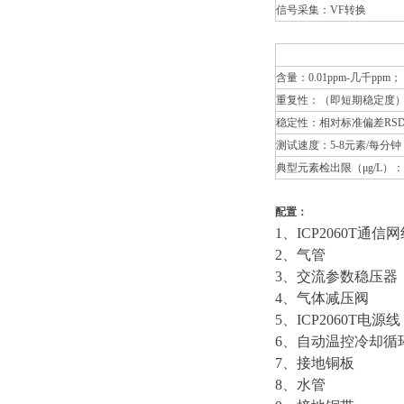
信号采集：VF转换
含量：0.01ppm-几千ppm；
重复性：（即短期稳定度）相
稳定性：相对标准偏差RSD
测试速度：5-8元素/每分钟
典型元素检出限（μg/L）：大
配置：
1、ICP2060T通信
2、气管
3、交流参数稳压器
4、气体减压阀
5、ICP2060T电源线
6、自动温控冷却循
7、接地铜板
8、水管