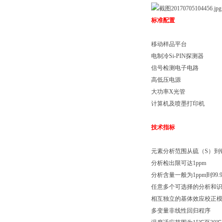
标准配置
移动样品平台
电制冷Si-PIN探测器
信号检测电子电路
高低压电源
大功率X光管
计算机及喷墨打印机
技术指标
元素分析范围从硫（S）到
分析检出限可达1ppm
分析含量一般为1ppm到99.
任意多个可选择的分析和
相互独立的基体效应校正
多变量非线性回归程序