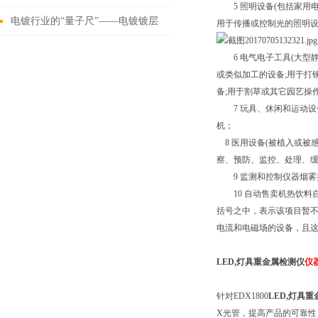
5 照明设备(包括家用电
这些
电镀行业的“量子尺”——电镀镀层
用于传播或控制光的照明设
测厚仪
6 电气电子工具(大型静
或类似加工的设备;用于打
备;用于割草或其它园艺操
7 玩具、休闲和运动设备
机；
8 医用设备(被植入或被感
察、预防、监控、处理、
9 监测和控制仪器烟雾探
10 自动售卖机热饮料自
括号之中，表示该项目暂不受
电流和电磁场的设备，且这些
LED,灯具重金属检测仪
仪
针对EDX1800
LED,灯具
X光管，提高产品的可靠性