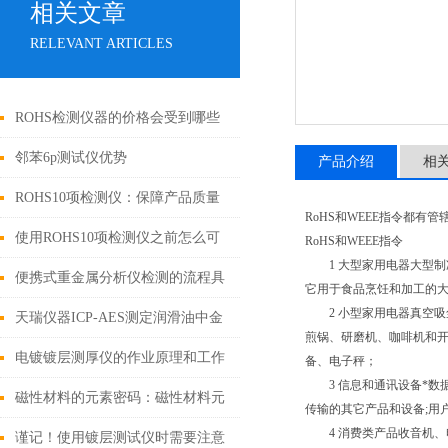
相关文章
RELEVANT ARTICLES
ROHS检测仪器的价格会受到哪些
因素的影响
邻苯6p测试仪优势
产品介绍
相
ROHS10项检测仪：保障产品质量
RoHS和WEEE指令都
和环境安全的利器
使用ROHS10项检测仪之前怎么可
RoHS和WEEE指令
1 大型家用电器大型制
以不了解这些！
便携式重金属分析仪检测的流程具
它用于食品烹饪和加工的
2 小型家用电器真空吸
体如下
天瑞仪器ICP-AES测定润滑油中金
煎锅、研磨机、咖啡机和
属元素
电镀镀层测厚仪的作业原理和工作
备、电子秤；
3 信息和通讯设备*数
条件
磁性材料的元素密码：磁性材料元
传输的其它产品和设备;用户
4 消费类产品收音机、电
素成分分析仪技术解析与应用实践
谨记！使用镀层测试仪时需要注意