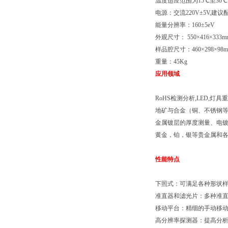
温度适应范围为15℃至30℃
电源：交流220V±5V,建
能量分辨率：160±5eV
外观尺寸： 550×416×333m
样品腔尺寸：460×298×98
重量：45Kg
应用领域
RoHS检测分析,LED,灯
地矿与合金（铜、不锈钢
金属镀层的厚度测量、电
黄金，铂，银等贵金属和
性能特点
下照式：可满足各种形状
准直器和滤光片：多种准
移动平台：精细的手动移
高分辨率探测器：提高分