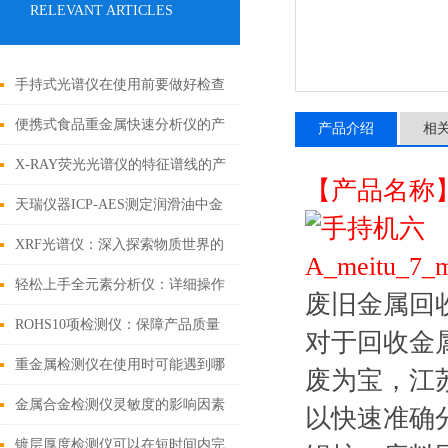
RELEVANT ARTICLES
手持式光谱仪在使用前要做好检查
工作
便携式食品重金属快速分析仪的产
产品介绍
相
品特点及优势
X-RAY荧光光谱仪的特征谱线的产
【产品名称
生是基于不同的机理
天瑞仪器ICP-AES测定润滑油中金
属元素
XRF光谱仪：深入探索物质世界的
非破坏性工具
轻松上手全元素分析仪：详细操作
废旧金属回
指南
ROHS10项检测仪：保障产品质量
对于回收金
和环境安全的利器
重金属检测仪在使用时可能遇到哪
废为宝，江
些问题?如何解决?
金属合金检测仪灵敏度的影响因素
以快速准确
镀层厚度检测仪可以在短时间内完