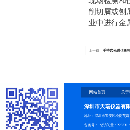
现场检测和
削切屑或刨
业中进行金
上一篇：
手持式光谱仪价
网站首页
关于
深圳市天瑞仪器有
地址：深圳市宝安区松岗芙蓉
备案号：
总访问量：228331