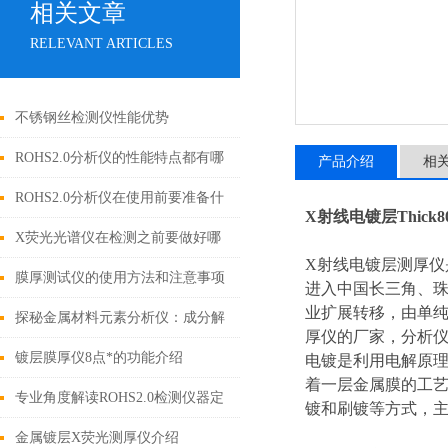
相关文章
RELEVANT ARTICLES
不锈钢丝检测仪性能优势
ROHS2.0分析仪的性能特点都有哪
产品介绍
相
些呢？
ROHS2.0分析仪在使用前要准备什
X射线电镀层Thick8
么你知道吗？
X荧光光谱仪在检测之前要做好哪
X射线电镀层测厚
些事项呢？
膜厚测试仪的使用方法和注意事项
进入中国长三角、
业扩展转移，由单纯
有哪些？
探秘金属材料元素分析仪：成分解
厚仪的厂家，分析
析与工业质量控制的核心枢纽
镀层膜厚仪8点*的功能介绍
电镀是利用电解原
着一层金属膜的工
专业角度解读ROHS2.0检测仪器定
镀和刷镀等方式，
期保养的规范与流程
金属镀层X荧光测厚仪介绍