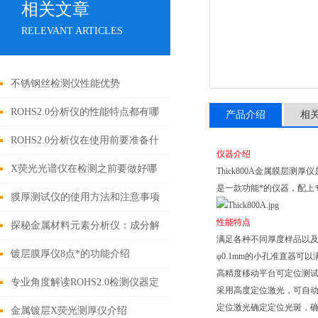
相关文章
RELEVANT ARTICLES
不锈钢丝检测仪性能优势
ROHS2.0分析仪的性能特点都有哪
产品介绍
相
些呢？
ROHS2.0分析仪在使用前要准备什
仪器介绍
么你知道吗？
X荧光光谱仪在检测之前要做好哪
Thick800A金属膜
是一款功能*的仪器，配上
些事项呢？
膜厚测试仪的使用方法和注意事项
性能特点
有哪些？
探秘金属材料元素分析仪：成分解
满足各种不同厚度样品以
析与工业质量控制的核心枢纽
镀层膜厚仪8点*的功能介绍
φ0.1mm的小孔准直器可
高精度移动平台可定位测试点
专业角度解读ROHS2.0检测仪器定
采用高度定位激光，可自
定位激光确定定位光斑，
期保养的规范与流程
金属镀层X荧光测厚仪介绍