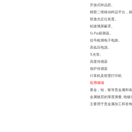
开放式样品腔。
精密二维移动样品平台，探
双激光定位装置。
铅玻璃屏蔽罩。
Si-Pin探测器。
信号检测电子电路。
高低压电源。
X光管。
高度传感器
保护传感器
计算机及喷墨打印机
应用领域
黄金，铂，银等贵金属和各
金属镀层的厚度测量, 电
主要用于贵金属加工和首