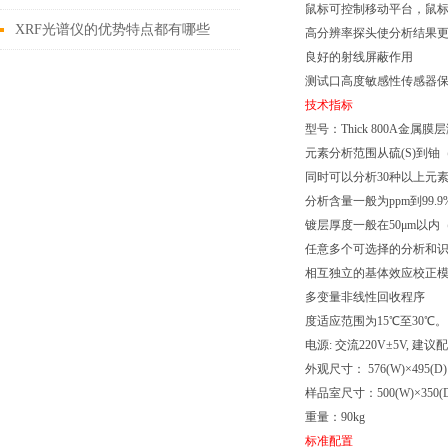
鼠标可控制移动平台，鼠
XRF光谱仪的优势特点都有哪些
高分辨率探头使分析结果
良好的射线屏蔽作用
呢？
测试口高度敏感性传感器
技术指标
型号：Thick 800A金属膜
元素分析范围从硫(S)到铀
同时可以分析30种以上元
分析含量一般为ppm到99.9
镀层厚度一般在50μm以
任意多个可选择的分析和
相互独立的基体效应校正
多变量非线性回收程序
度适应范围为15℃至30℃。
电源: 交流220V±5V, 
外观尺寸： 576(W)×495(D)×
样品室尺寸：500(W)×350(D)
重量：90kg
标准配置