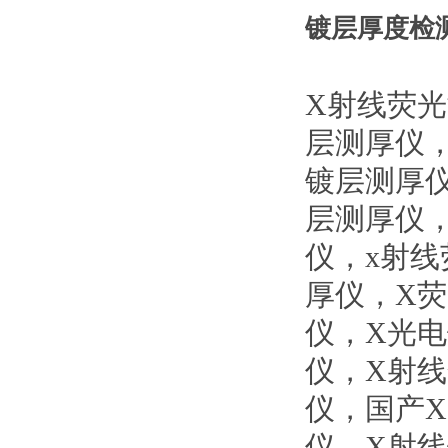
镀层厚度检测仪
X
射线荧光
层测厚仪
镀层测厚
层测厚仪
仪，
x
射线
厚仪，
X
荧
仪，
X
光电
仪，
X
射线
仪，国产
X
仪，
X
射线