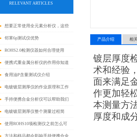
RELEVANT ARTICLES
想要正常使用全元素分析仪，这些
细节不能忽视
邻苯6p测试仪优势
产品介绍
相
ROHS2.0检测仪器如何合理使用
镀层厚度检
呢？掌握这九点
便携式重金属分析仪的作用你知道
术和经验
吗？
食用油P含量测试仪介绍
面来满足
电镀镀层测厚仪的作业原理和工作
作更加轻
条件
手持便携合金分析仪可以帮助我们
本测量方
鉴别珠宝真伪
电镀镀层测厚仪整个测量过程简
厚度和成
单、快速且不会对样品造成损害
使用ROHS10项检测仪之前怎么可
以不了解这些！
方法和样品都会影响手持便携合金