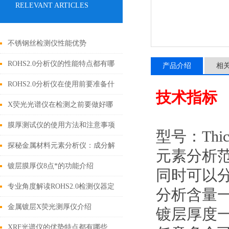
RELEVANT ARTICLES
不锈钢丝检测仪性能优势
ROHS2.0分析仪的性能特点都有哪
产品介绍
相
些呢？
ROHS2.0分析仪在使用前要准备什
技术指标
么你知道吗？
X荧光光谱仪在检测之前要做好哪
些事项呢？
膜厚测试仪的使用方法和注意事项
型号：Thic
有哪些？
探秘金属材料元素分析仪：成分解
元素分析范
析与工业质量控制的核心枢纽
镀层膜厚仪8点*的功能介绍
同时可以分
专业角度解读ROHS2.0检测仪器定
分析含量一般
期保养的规范与流程
金属镀层X荧光测厚仪介绍
镀层厚度一
XRF光谱仪的优势特点都有哪些