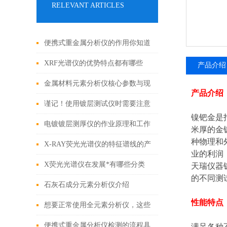
RELEVANT ARTICLES
便携式重金属分析仪的作用你知道
吗？
XRF光谱仪的优势特点都有哪些
产品介绍
呢？
金属材料元素分析仪核心参数与现
产品介绍
场应用指南
谨记！使用镀层测试仪时需要注意
镍钯金是
这些
电镀镀层测厚仪的作业原理和工作
米厚的金
种物理和
条件
X-RAY荧光光谱仪的特征谱线的产
业的利润
生是基于不同的机理
X荧光光谱仪在发展*有哪些分类
天瑞仪器
的不同测
呢？
石灰石成分元素分析仪介绍
性能特点
想要正常使用全元素分析仪，这些
细节不能忽视
便携式重金属分析仪检测的流程具
满足各种