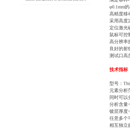
φ0.1
体如下
高精度移
采用高度
定位激光
鼠标可控
高分辨率
良好的射
测试口高
技术指标
型号：Thic
元素分析
同时可以
分析含量一
镀层厚度
任意多个
相互独立