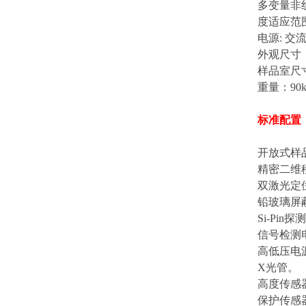
多变量非
度适应范围
电源: 交
外观尺寸： 5
样品室尺寸：5
重量：90k
标准配置
开放式样
精密二维
双激光定
铅玻璃屏
Si-Pin
信号检测
高低压电
X光管。
高度传感
保护传感