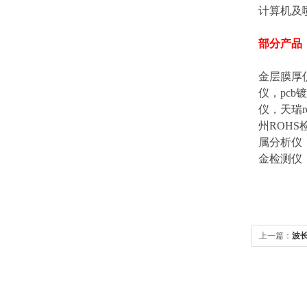
计算机及
部分产品
金层膜厚
仪，pcb
仪，天瑞r
州ROH
属分析仪
金检测仪
上一篇：
波