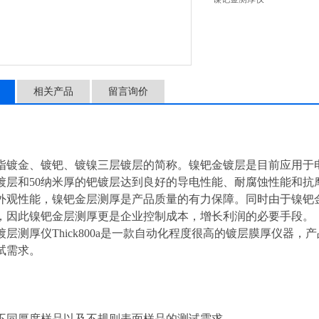
相关产品
留言询价
指镀金、镀钯、镀镍三层镀层的简称。镍钯金镀层是目前应用于电
镀层和50纳米厚的钯镀层达到良好的导电性能、耐腐蚀性能和抗
外观性能，镍钯金层测厚是产品质量的有力保障。同时由于镍钯
，因此镍钯金层测厚更是企业控制成本，增长利润的必要手段。
镀层测厚仪Thick800a是一款自动化程度很高的镀层膜厚仪器
试需求。
不同厚度样品以及不规则表面样品的测试需求