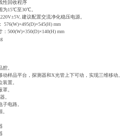
线性回收程序
为15℃至30℃。
流220V±5V, 建议配置交流净化稳压电源。
76(W)×495(D)×545(H) mm
00(W)×350(D)×140(H) mm
g
品腔。
移动样品平台，探测器和X光管上下可动，实现三维移动。
位装置。
蔽罩。
探测器。
电子电路。
源。
器
器