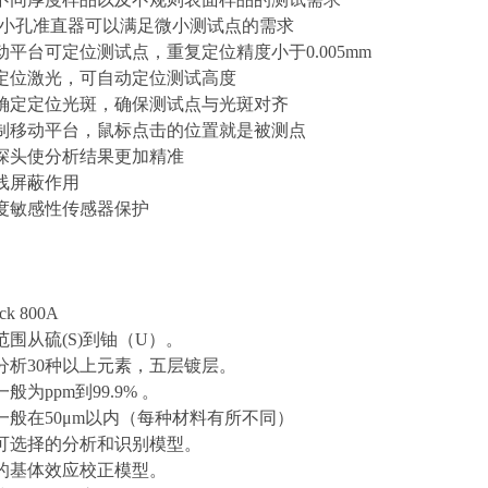
mm的小孔准直器可以满足微小测试点的需求
动平台可定位测试点，重复定位精度小于0.005mm
定位激光，可自动定位测试高度
确定定位光斑，确保测试点与光斑对齐
制移动平台，鼠标点击的位置就是被测点
探头使分析结果更加精准
线屏蔽作用
度敏感性传感器保护
k 800A
范围从硫(S)到铀（U）。
分析30种以上元素，五层镀层。
般为ppm到99.9% 。
一般在50μm以内（每种材料有所不同）
可选择的分析和识别模型。
的基体效应校正模型。