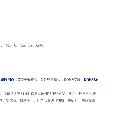
o
、
Mn
、
Cr
、
Co
、
Ba
、
As
等。
质谱联用仪
，
X
荧光分析仪，
X
射线测厚仪，
ROHS
仪器，
ROHS2.0
、质谱仪为主的分析仪器及应用软件的研发、生产、销售和相关
壤、水质污染检测等）、矿产与资源（地质、采矿）、商品检验