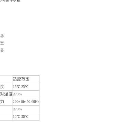
冷却循环水箱
化器
雾室
化器
适应范围
度
15
℃
-25
℃
对湿度
≤
70
％
力
220
±
10v 50-60Hz
≤
70
％
15
℃
-30
℃