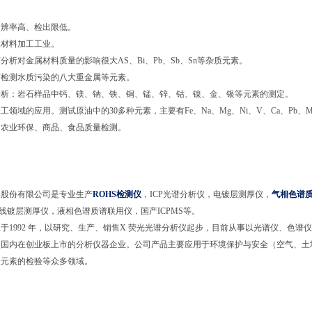
分辨率高、检出限低。
性材料加工工业。
可分析对金属材料质量的影响很大
AS
、
Bi
、
Pb
、
Sb
、
Sn
等杂质元素。
可检测水质污染的八大重金属等元素。
分析：岩石样品中钙、镁、钠、铁、铜、锰、锌、钴、镍、金、银等元素的测定。
轻工领域的应用。测试原油中的
30
多种元素，主要有
Fe
、
Na
、
Mg
、
Ni
、
V
、
Ca
、
Pb
、
M
、农业环保、商品、食品质量检测。
器股份有限公司是专业生产
ROHS
检测仪
，
ICP
光谱分析仪，电镀层测厚仪，
气相色谱
线镀层测厚仪，液相色谱质谱联用仪，国产
ICPMS
等。
立于
1992
年，以研究、生产、销售
X
荧光光谱分析仪起步，目前从事以光谱仪、色谱仪
是国内在创业板上市的分析仪器企业。公司产品主要应用于环境保护与安全（空气、土
量元素的检验等众多领域。