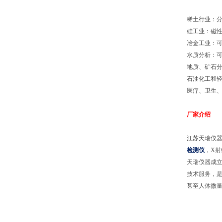
稀土行业：
硅工业：磁
冶金工业：
水质分析：
地质、矿石
石油化工和
医疗、卫生
厂家介绍
江苏天瑞仪
检测仪
，
X
射
天瑞仪器成
技术服务，
甚至人体微