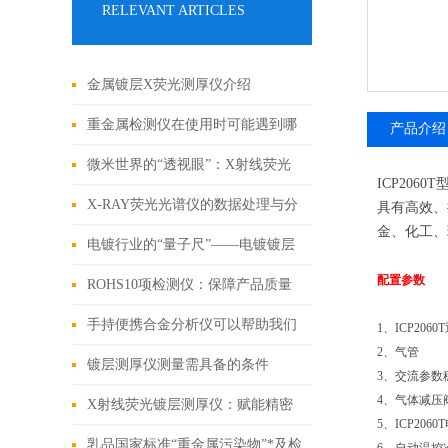
RELEVANT ARTICLES
金属镀层X荧光测厚仪介绍
重金属检测仪在使用时可能遇到哪
产品介绍
些问题?如何解决?
微米世界的“透视眼”：X射线荧光
ICP20
镀层测厚仪与表面工程的隐形战争
X-RAY荧光光谱仪的数据处理与分
具有高效、
金、化工、
析方法
电镀行业的“量子尺”——电镀镀层
配置参数
测厚仪
ROHS10项检测仪：保障产品质量
和环境安全的利器
手持便携合金分析仪可以帮助我们
1
、
ICP2060T
2
、气管
鉴别珠宝真伪
镀层测厚仪测量需具备的条件
3
、交流参数
4
、气体减压
X射线荧光镀层测厚仪：赋能精密
5
、
ICP2060T
制造的精准标尺
乳品国家标准“重金属污染物”*及检