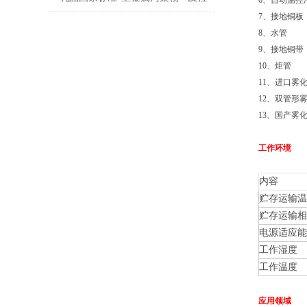
6
、自动温控
7
、接地铜板
测方案
8
、水管
9
、接地铜带
10
、炬管
11
、进口雾
12
、双管形
13
、国产雾
工作环境
内容
贮存运输温
贮存运输相
电源适应能
工作湿度
工作温度
应用领域