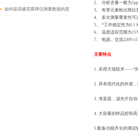
2、 分析含量一般为1pp
以不了解这些！
如何提高镀层膜厚仪测量数据的度
3、 有害元素检出限比
4、 多次测量重复性可达
5、 *工作稳定性为0.1
6、 温度适应范围为15
7、 电源。交流220
主要特点
1. 采用天瑞技术――
2. 具有现代化的外
3. 准直器，滤光片
4. 大容量的样品腔和
5.配备功能齐全的测试