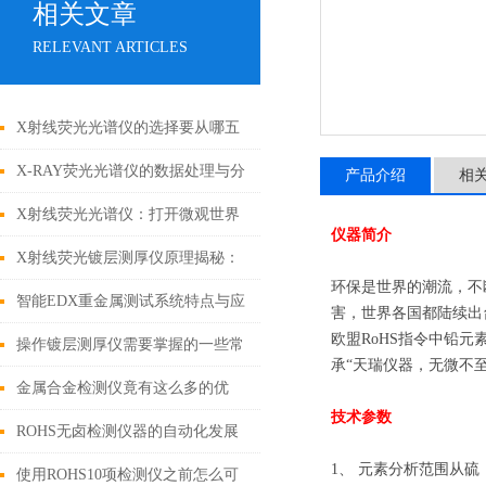
相关文章
RELEVANT ARTICLES
X射线荧光光谱仪的选择要从哪五
点入
X-RAY荧光光谱仪的数据处理与分
产品介绍
相
析方法
X射线荧光光谱仪：打开微观世界
仪器简介
的钥匙
X射线荧光镀层测厚仪原理揭秘：
环保是世界的潮流，不
激发与捕捉的原子级“对话”
智能EDX重金属测试系统特点与应
害，世界各国都陆续出
欧盟RoHS指令中铅元
用
操作镀层测厚仪需要掌握的一些常
承“天瑞仪器，无微不至
识
金属合金检测仪竟有这么多的优
技术参数
势！
ROHS无卤检测仪器的自动化发展
1、 元素分析范围从硫
得到了大家的认可
使用ROHS10项检测仪之前怎么可