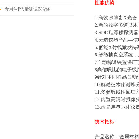
性能优势
体如下
食用油P含量测试仪介绍
1.高效超薄窗X光
2.新的数字多道技术
3.SDD硅漂移探
4.天瑞仪器产品—
5.低能X射线激发
6.智能抽真空系统
7自动稳谱装置保证
8高信噪比的电子线
9针对不同样品自动
10.解谱技术使谱
11.多参数线性回
12.内置高清晰摄像
13.液晶屏显示让
技术指标
产品名称：金属材