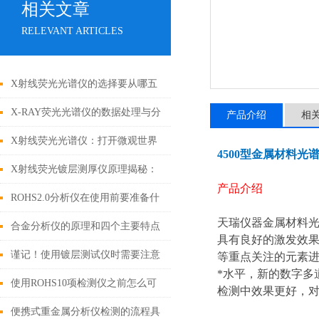
相关文章
RELEVANT ARTICLES
X射线荧光光谱仪的选择要从哪五
点入
X-RAY荧光光谱仪的数据处理与分
产品介绍
相
析方法
X射线荧光光谱仪：打开微观世界
4500型金属材料光
的钥匙
X射线荧光镀层测厚仪原理揭秘：
产品介绍
激发与捕捉的原子级“对话”
ROHS2.0分析仪在使用前要准备什
天瑞仪器金属材料光
么你知道吗？
合金分析仪的原理和四个主要特点
具有良好的激发效果
谨记！使用镀层测试仪时需要注意
等重点关注的元素进
*水平，新的数字多道
这些
使用ROHS10项检测仪之前怎么可
检测中效果更好，对
以不了解这些！
便携式重金属分析仪检测的流程具