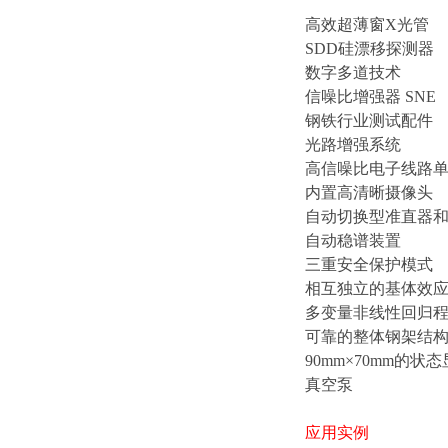
高效超薄窗X光管
SDD硅漂移探测器
数字多道技术
信噪比增强器 SNE
钢铁行业测试配件
光路增强系统
高信噪比电子线路
内置高清晰摄像头
自动切换型准直器
自动稳谱装置
三重安全保护模式
相互独立的基体效
多变量非线性回归
可靠的整体钢架结
90mm×70mm的状
真空泵
应用实例