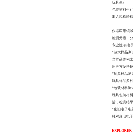
玩具生产
包装材料生
出入境检验
......
仪器应用领
检测元素：分
专业性:有害
*超大样品测
当样品体积太
用更方便快
*玩具样品测
玩具样品多种
*包装材料测
玩具包装材料
活，检测结
*废旧电子电
针对废旧电子
EXPLORE