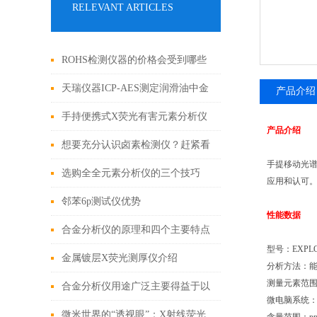
RELEVANT ARTICLES
ROHS检测仪器的价格会受到哪些
因素的影响
天瑞仪器ICP-AES测定润滑油中金
产品介绍
属元素
手持便携式X荧光有害元素分析仪
产品介绍
六大性能优势
想要充分认识卤素检测仪？赶紧看
手提移动光
过来
选购全全元素分析仪的三个技巧
应用和认可
邻苯6p测试仪优势
性能数据
合金分析仪的原理和四个主要特点
型号：EXP
金属镀层X荧光测厚仪介绍
分析方法：能
测量元素范围
合金分析仪用途广泛主要得益于以
微电脑系统：工业
下优势
微米世界的“透视眼”：X射线荧光