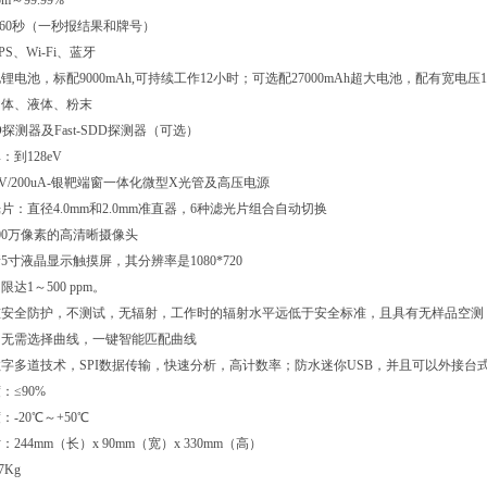
～99.99%
-60秒（一秒报结果和牌号）
S、Wi-Fi、蓝牙
电池，标配9000mAh,可持续工作12小时；可选配27000mAh超大电池，配有宽电压
固体、液体、粉末
探测器及Fast-SDD探测器（可选）
到128eV
V/200uA-银靶端窗一体化微型X光管及高压电源
片：直径4.0mm和2.0mm准直器，6种滤光片组合自动切换
00万像素的高清晰摄像头
寸液晶显示触摸屏，其分辨率是1080*720
达1～500 ppm。
重安全防护，不测试，无辐射，工作时的辐射水平远低于安全标准，且具有无样品空测
：无需选择曲线，一键智能匹配曲线
字多道技术，SPI数据传输，快速分析，高计数率；防水迷你USB，并且可以外接台
：≤90%
-20℃～+50℃
244mm（长）x 90mm（宽）x 330mm（高）
7Kg