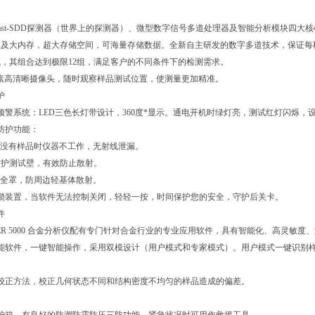
ast-SDD探测器（世界上的探测器）、微型数字信号多道处理器及智能分析模块四
及大内存，超大存储空间，可海量存储数据。全新自主研发的数字多道技术，保证每秒有效
，其组合达到极限12组，满足客户的不同条件下的检测需求。
像素高清晰摄像头，随时观察样品测试位置，使测量更加精准。
护
预警系统：LED三色长灯带设计，360度*显示。通电开机时绿灯亮，测试红灯闪烁
防护功能：
应，没有样品时仪器不工作，无射线泄漏。
厚防护测试壁，有效防止散射。
护安全罩，防周边轻基体散射。
动锁装置，当软件无法控制关闭，轻轻一按，时间保护您的安全，守护后关卡。
件
ORER 5000 合金分析仪配有专门针对合金行业的专业应用软件，具有智能化、高灵敏
智能软件，一键智能操作，采用双模设计（用户模式和专家模式）。用户模式一键识别
校正方法，校正几何状态不同和结构密度不均匀的样品造成的偏差。