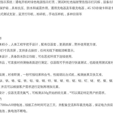
警指示系统：通电开机时绿色电源指示灯亮，测试时红色辐射警告指示灯闪烁，设备出
*保护箱，具有抗压、防水和减震作用。通用充电器及车载充电器，4G SD存储卡和读
座式测试支架，蓝牙打印机，粉碎机，手动压样机，多种目筛等
作
，体积小，人体工程学把手设计，配有仪器套，更易抓握，野外使用更方便。
°可旋转5寸高清屏，支持多点操控，任何光线下都能清晰显示。
体设计，具备防水防尘功能，可在恶劣环境下连续使用。
备样品，可直接对待测物表面进行测定。仪器既可手持进行快速测试，也能使用测试座
速检测，对准即测，一秒可报结果和合号。性能堪比台式机，检测效果又快又准。
 钛、钒、铬、锰、铁、钴、镍、铜、锌、镓、锗、锆、铌、钼、钌、铑、 钯、银、铟、
，并且可以根据客户需求进行定制再增加元素。
设计，仪器无需充氦气，可检测从Mg开始的轻元素，*可以满足特定用户的需求。
力
27000mAH锂电池，续航工作时间可达三天。并配备交流和车载充电器，保证电力供
电池，换电池不断电。