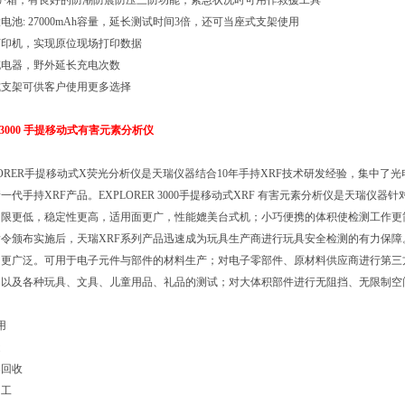
护箱，有良好的防潮防震防压三防功能，紧急状况时可用作救援工具
电池: 27000mAh容量，延长测试时间3倍，还可当座式支架使用
打印机，实现原位现场打印数据
充电器，野外延长充电次数
式支架可供客户使用更多选择
R 3000 手提移动式有害元素分析仪
LORER手提移动式X荧光分析仪是天瑞仪器结合10年手持XRF技术研发经验，集中
一代手持XRF产品。EXPLORER 3000手提移动式XRF 有害元素分析仪是天瑞仪
出限更低，稳定性更高，适用面更广，性能媲美台式机；小巧便携的体积使检测工作更
令颁布实施后，天瑞XRF系列产品迅速成为玩具生产商进行玩具安全检测的有力保障。天瑞全
用更广泛。可用于电子元件与部件的材料生产；对电子零部件、原材料供应商进行第三
；以及各种玩具、文具、儿童用品、礼品的测试；对大体积部件进行无阻挡、无限制空
用
造
器回收
加工