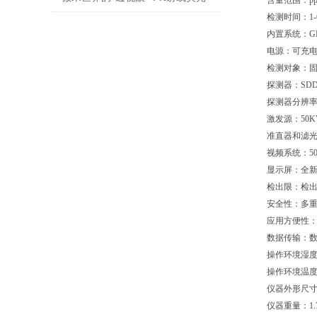
含量范围：ppm
检测时间：1
镀层测厚仪与表面工程的隐形战争
内置系统：GP
电源：可充电锂
检测对象：
探测器：SDD
探测器分辨率：
激发源：50K
准直器和滤光
视频系统：5
显示屏：全新5
检出限：检出限
安全性：多
应用方便性
数据传输：数
操作环境湿度
操作环境温度：
仪器外形尺寸：
仪器重量：1.