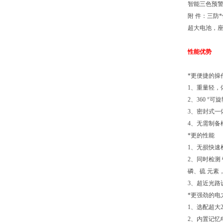
智能三色预
附 件：三防
超大电池，
性能优势
*更便捷的操
1、重量轻
2、360 
3、密封式一
4、无需制
*更的性能
1、无损快
2、同时检测
磷、硫 元素
3、超近光路
*更强劲的电
1、选配超大
2、内置记忆