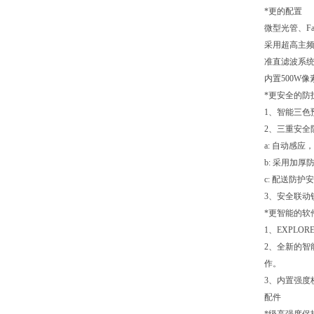
*更的配置
微型光管、F
采用超高主频
准直滤波系统
内置500W
*更安全的防
1、智能三色
2、三重安全
a: 自动感
b: 采用加
c: 配送防
3、安全联
*更智能的软
1、EXPL
2、全新的
作。
3、内置强度
配件