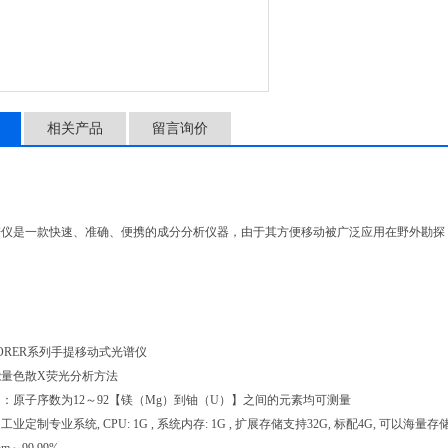
相关产品
留言询价
谱仪是一款快速、准确、便携的成分分析仪器，由于其方便移动被广泛应用在野外勘探
。
LORER系列手提移动式光谱仪
量色散X荧光分析方法
：原子序数为12～92【镁（Mg）到铀（U）】之间的元素均可测量
定制专业系统, CPU: 1G , 系统内存: 1G , 扩展存储支持32G, 标配4G, 可以海量