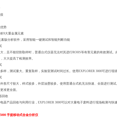
产
检疫
域优势
析9大重金属元素
元素版分析软件，采用智能一键测试和智能判断功能
试
大，且不能切割取样时，普通台式仪器无法对其进行ROHS等有害元素的有效测试。此时E
捷，大大提高了检测效率。
试
多样，测试量大。重复取样，实验室测试时间过长。使用EXPLORER 3000可进
试
外形尺寸较大，样式较多，外层油墨较多。使用普通台式机无法快速、全面进行测试。EX
果更准更全面。
器回收
电器产品回收与利用行业，EXPLORER 3000可以对大量电子废料进行现场检测与快
R 5000 手提移动式合金分析仪