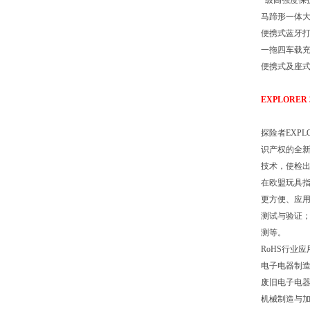
*级高强度保
马蹄形一体大
便携式蓝牙
一拖四车载
便携式及座
EXPLORE
探险者EXP
识产权的全新
技术，使检
在欧盟玩具指
更方便、应
测试与验证
测等。
RoHS行业应
电子电器制
废旧电子电
机械制造与