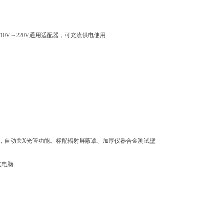
110V～220V通用适配器，可充流供电使用
，自动关X光管功能。标配辐射屏蔽罩、加厚仪器合金测试壁
式电脑