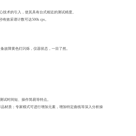
大核心技术的引入，使其具有台式相近的测试精度。
采谱计数可达500k cps。
，设备故障黄色灯闪烁，仪器状态，一目了然。
度、测试时间短、操作简易等特点。
样品材质；专家模式可进行增加元素，增加特定曲线等深入分析操