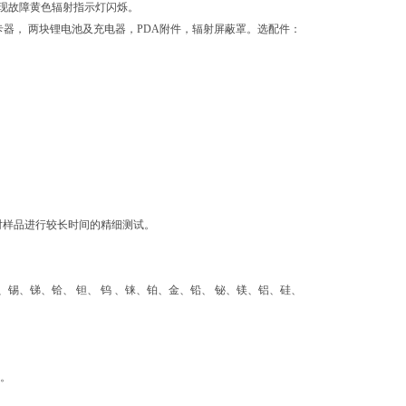
现故障黄色辐射指示灯闪烁。
卡器， 两块锂电池及充电器，PDA附件，辐射屏蔽罩。选配件：
对样品进行较长时间的精细测试。
锡、锑、铪、 钽、 钨 、铼、铂、金、铅、 铋、镁、铝、硅、
应。