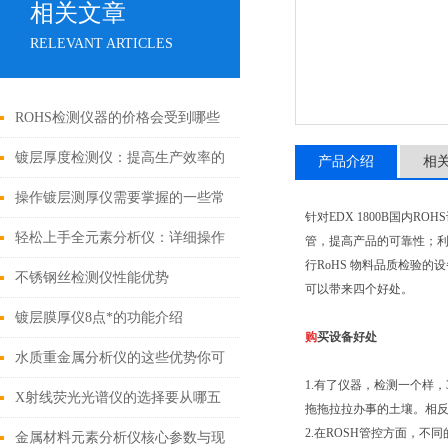
相关文章
RELEVANT ARTICLES
ROHS检测仪器的价格会受到哪些
因素的影响
镀层厚度检测仪：提高生产效率的
产品介绍
相
有效工具
操作镀层测厚仪需要掌握的一些常
针对EDX 1800B国内
识
轻松上手全元素分析仪：详细操作
管，提高产品的可靠性；利
行RoHS 物料品质检验
指南
不锈钢丝检测仪性能优势
可以带来四个好处。
镀层膜厚仪8点*的功能介绍
购
买设备好处
水质重金属分析仪的这些优势你可
1.有了仪器，检测一个样
都知道？
X射线荧光光谱仪的选择要从哪五
拖拖拉拉办事的土壤。相
2.在ROSH管控方面，不同
点入
金属材料元素分析仪核心参数与现