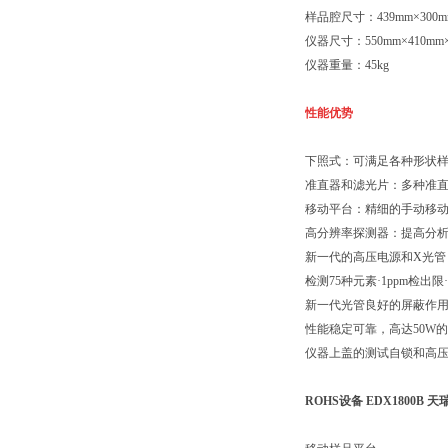
样品腔尺寸：439mm×300m
仪器尺寸：550mm×410mm×
仪器重量：45kg
性能优势
下照式：可满足各种形状
准直器和滤光片：多种准
移动平台：精细的手动移
高分辨率探测器：提高分
新一代的高压电源和X光管
检测75种元素·1ppm检出限·
新一代光管良好的屏蔽作用
性能稳定可靠，高达50W
仪器上盖的测试自锁和高压
ROHS设备 EDX1800B