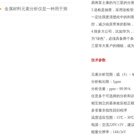
易将富士康的与三星的分
场应用指南
金属材料元素分析仪是一种用于测
3.送检是抽查，采用送检
一定比我更清楚此中的利害
定金属的精密仪器
控，减少由其带来的影响
4.很多大公司，比如华为
为“绿色”，必须具备两个
三星等大客户的稽核，成为
技术参数
元素分析范围：硫（S）~ 
分析检出限：1ppm
分析含量：ppm ~ 99.99％
任意多个可选择的分析和
相互独立的基体效应校正
多变量非线性回归程序
温度适应范围：15℃ ~ 30℃
电源：交流220V±5V，
能量分辨率：144±5eV