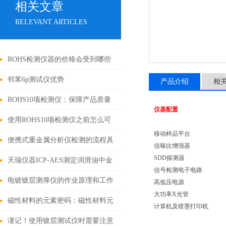
相关文章
RELEVANT ARTICLES
ROHS检测仪器的价格会受到哪些
因素的影响
邻苯6p测试仪优势
产品介绍
相
ROHS10项检测仪：保障产品质量
仪器配置
和环境安全的利器
使用ROHS10项检测仪之前怎么可
移动样品平台
以不了解这些！
便携式重金属分析仪检测的流程具
信噪比增强器
SDD探测器
体如下
天瑞仪器ICP-AES测定润滑油中金
信号检测电子电路
属元素
电镀镀层测厚仪的作业原理和工作
高低压电源
大功率X光管
条件
磁性材料的元素密码：磁性材料元
计算机及喷墨打印机
素成分分析仪技术解析与应用实践
谨记！使用镀层测试仪时需要注意