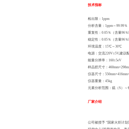
技术指标
检出限：1ppm
分析含量：1ppm～99.99％
重复性：0.05％（含量96
稳定性：0.05％（含量96
环境温度：15℃～30℃
电源：交流220V±5V,
能量分辨率：160±5eV
样品腔尺寸：460mm×298m
仪器尺寸：550mm×416mm×
仪器重量：45kg
元素分析范围：硫（S）～
厂家介绍
公司被授予 “国家火炬计划