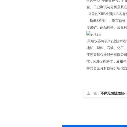
研究中心”等荣誉称号。产
全、工业测试与分析及其
公司的XRF检测技术具有
（RoHS检测）、珠宝首饰
质采矿、商品检验、质量
天瑞仪器将以“行业技术者
地矿、塑料、石油、化工、
江苏天瑞仪器股份有限公司
仪，ROHS检测仪，液相
持式合金分析仪等分析仪器，涉及的
上一篇：
环保无卤阻燃剂roh