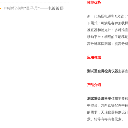
性能优势
这些
电镀行业的“量子尺”——电镀镀层
新一代高压电源和X光管：
测厚仪
下照式：可满足各种形状
准直器和滤光片：多种准
移动平台：精细的手动移
高分辨率探测器：提高分
应用领域
测试重金属检测仪器
主要
产品介绍
测试重金属检测仪器
主要
中控台、方向盘等配件中往
的需求，天瑞仪器特别设计ED
汞、铅等有毒有害元素。