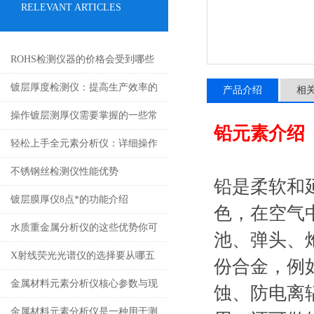
RELEVANT ARTICLES
ROHS检测仪器的价格会受到哪些
因素的影响
镀层厚度检测仪：提高生产效率的
产品介绍
相
有效工具
操作镀层测厚仪需要掌握的一些常
铅元素介绍
识
轻松上手全元素分析仪：详细操作
指南
不锈钢丝检测仪性能优势
铅是柔软和
镀层膜厚仪8点*的功能介绍
色，在空气
水质重金属分析仪的这些优势你可
池、弹头、
都知道？
X射线荧光光谱仪的选择要从哪五
份合金，例
点入
金属材料元素分析仪核心参数与现
蚀、防电离
场应用指南
金属材料元素分析仪是一种用于测