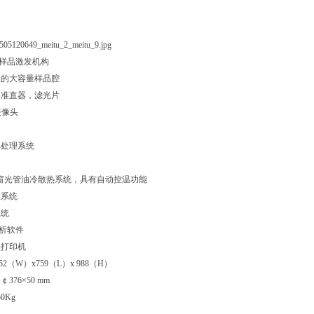
样品激发机构
关的大容量样品腔
的准直器，滤光片
摄像头
集处理系统
端窗光管油冷散热系统，具有自动控温功能
换系统
系统
析软件
墨打印机
2（W）x759（L）x 988（H）
76×50 mm
0Kg