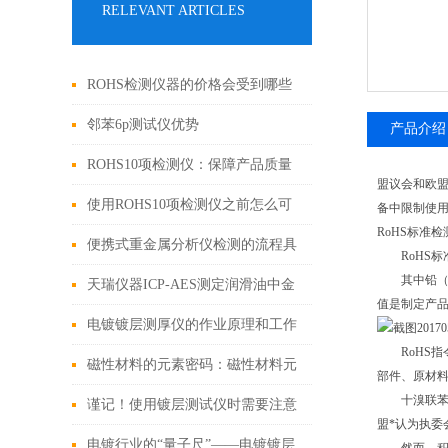
RELEVANT ARTICLES
ROHS检测仪器的价格会受到哪些
因素的影响
邻苯6p测试仪优势
产品介绍
ROHS10项检测仪：保障产品质量
盟议会和欧盟理事会于2
和环境安全的利器
使用ROHS10项检测仪之前怎么可
备中限制使用某
RoHS标准
以不了解这些！
便携式重金属分析仪检测的流程具
RoHS标准2
其中铅（Pb）
体如下
天瑞仪器ICP-AES测定润滑油中金
值是制定产品
属元素
电镀镀层测厚仪的作业原理和工作
RoHS指
条件
磁性材料的元素密码：磁性材料元
部件、原材
十溴联苯醚（
素成分分析仪技术解析与应用实践
谨记！使用镀层测试仪时需要注意
盟*认为执委
这些
电镀行业的“量子尺”——电镀镀层