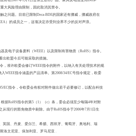
在2007年1月1日曾禁止纺织产品、家具及电缆使用Deca-
任何重大风险理由限制，因此取消其禁令。
触之问题。目前已限制Deca-BDE的国家还有挪威，挪威政府在
 Area, EEA）的成员之一，这项决定亦受到业界不少的反对声浪。
器及电子设备废料（WEEE）以及限制有害物质（RoHS）指令。
看出欧盟今后可能采取的措施。
EC号指令，准许欧委会修订WEEE指令的附件，以纳入有关处理技术的规
EE指令涵盖的产品清单。第2008/34/EC号指令规定，欧委
/95/EC指令，令欧委会有权对附件做出若干必要修订，以配合科技
RoHS指令的第5（1）（c）条，委会必须至少每隔4年对附
行的豁免物质中剔除。由于RoHS指令于2006年7月1日生
堡、英国、丹麦、爱尔兰、希腊、西班牙、葡萄牙、奥地利、瑞
斯洛文尼亚、保加利亚、罗马尼亚 .