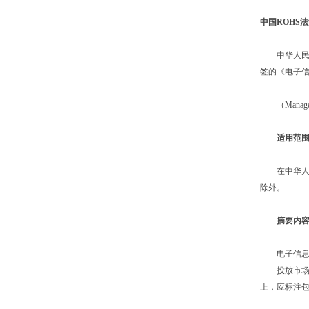
中国ROHS
中华人民共和
签的《电子信
（Management M
适用范
在中华人民
除外。
摘要内
电子信息产
投放市场的
上，应标注包装物材