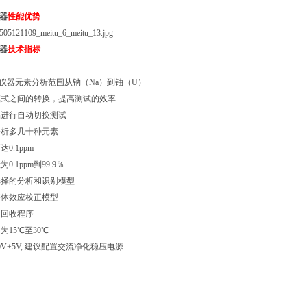
仪器
性能优势
仪器
技术指标
量仪器元素分析范围从钠（Na）到铀（U）
模式之间的转换，提高测试的效率
品进行自动切换测试
分析多几十种元素
0.1ppm
.1ppm到99.9％
选择的分析和识别模型
基体效应校正模型
性回收程序
15℃至30℃
20V±5V, 建议配置交流净化稳压电源