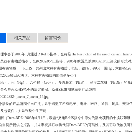
相关产品
留言询价
003年1月通过了RoHS指令，全称是The Restriction of the use of certain Hazardous sub
些有害物质指令，也称2002/95/EC指令，2005年欧盟又以2005/618/EC决议的形式
检测有害物质 RoHS一共列出六种有害物质，包括：铅Pb，镉Cd，汞Hg，六价铬Cr6
005/618/EC决议。六种有害物质的限值是多少？
、汞（Hg）、六价铬（Cr6+）、多溴联苯（PBB）、多溴二苯醚（PBDE）的允许含量为0
是否符合RoHS指令的法定依据。RoHS标准测试涵盖产品范围
令涉及的产品范围相当广泛，几乎涵盖了所有电子、电器、医疗、通信、玩具、安防
料及包装件，关系到整个生产链。
Deca-BDE: 2008年4月1日，欧盟*撤销RoHS指令中原先为豁免项目的十溴联苯醚
会当初所提供之报告，并未审视其它物质代替Deca-BDE的可能性，及其它取代物