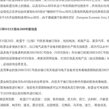
与欧盟风险评估研究的瑞典，在5月8日宣布取消原先限制Deca-BDE之法令。瑞典政府
于面临欧盟法律上的挑战，以及在Deca-BDE长达十年的风险评估报告中，并未找出
也正在评估如何避免RoHS指令*撤销对于Deca-BDE之豁免和风险评估结果相互抵
宣布于4月开始限制使用Deca-BDE，由于挪威属于欧洲经济区（European Economic
和WEEE指令2008年新信息
月19及20日，欧盟于《公报》刊登多项修订指令，包括电池、耗能产品、废弃汽车、电
予欧委会多项执行权力，出口电气及电子设备到欧盟的生产商尤须留意，因为可以从中
电子设备废料的第2002/96/EC号指令（WEEE指令）作出修订的第2008/34/
因科技进展修改WEEE指令，将家居照明设备、灯丝灯泡及光电产品（如太阳能板）纳入WE
前，必须咨询业界意见。
事会的第2008/35/EC号指令修订有关电器与电子设备所含有毒物质限制的第2002
刚完成有关RoHS指令的业界咨询，内容关于修订指令附件所载的豁免有毒物质。根据
豁免物质进行检讨，假若有关受限制物质可以不用或有其它替代物，欧委会可考虑将之从现
于2010年或以前对附件进行检讨。
检测适用范围 欧盟27个成员国： 法国、联邦德国、意大利、荷兰、比利时、卢森
浦路斯、匈牙利、捷克、爱沙尼亚、拉脱维亚、立陶宛、马耳他、波兰、 斯洛伐克、