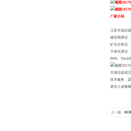
厂家介绍
江苏天瑞仪器
镀层测厚仪，气
矿石分析仪，
子体光谱仪，I
8000、Thic
天瑞仪器成立
技术服务，
甚至人体微
上一篇：
RO