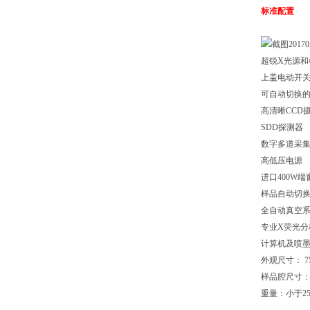
标准配置
超锐X光源和
上盖电动开
可自动切换
高清晰CCD
SDD探测器
数字多道采
高低压电源
进口400W
样品自动切
全自动真空
专业X荧光分
计算机及喷
外观尺寸： 75
样品腔尺寸：￠3
重量：小于25