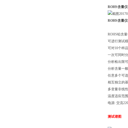
ROHS含量
ROHS含量
ROHS铅含
可进行测试
可对10个样
一次可同时
分析检出限可达
分析含量一般为0
任意多个可
相互独立的
多变量非线
温度适应范围为
电源: 交流2
测试谱图