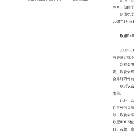
然而，积极参
BDE，但由
测厚仪
欧盟执委会现
2008年1月
欧盟RoHS
2008年3
有关修订赋
对有关电器及
定。欧委会可
会修订附件
欧洲议会及理
发展。
此外，欧委会
件所列的每项
效，欧委会将
欧盟ROHS
典、芬兰、塞