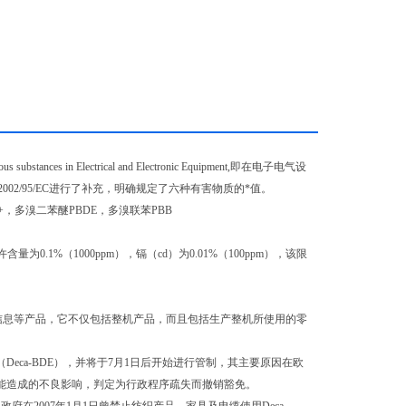
stances in Electrical and Electronic Equipment,即在电子电气设
对2002/95/EC进行了补充，明确规定了六种有害物质的*值。
+，多溴二苯醚PBDE，多溴联苯PBB
.1%（1000ppm），镉（cd）为0.01%（100ppm），该限
信息等产品，它不仅包括整机产品，而且包括生产整机所使用的零
（Deca-BDE），并将于7月1日后开始进行管制，其主要原因在欧
质可能造成的不良影响，判定为行政程序疏失而撤销豁免。