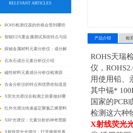
RELEVANT ARTICLES
ROHS检测仪器的价格会受到哪些
因素的影响
智能EDX重金属测试系统特点与应
产品介绍
相
用
探秘金属材料元素分析仪：成分解
ROHS天
析与工业质量控制的核心枢纽
石灰石成分元素分析仪介绍
仪，ROHS
磁性材料元素成分分析仪检测原
用使用铅、
理、样品前处理与全场景应用解析
合金分析仪的特点和优势你知道是
其中镉* 10
哪些吗？
X荧光光谱仪在检测之前要做好哪
国家的PC
些事项呢？
红外光谱法快速鉴定聚氯乙烯塑料
检测这六种
中增塑剂邻苯二甲酸酯
XRF光谱仪：元素分析的神奇慧眼
X射线荧光
X射线荧光光谱仪：打开微观世界