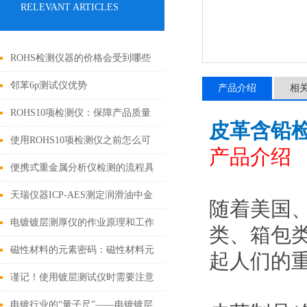
RELEVANT ARTICLES
ROHS检测仪器的价格会受到哪些
因素的影响
邻苯6p测试仪优势
产品介绍
相
ROHS10项检测仪：保障产品质量
皮革含铅
和环境安全的利器
使用ROHS10项检测仪之前怎么可
产品介绍
以不了解这些！
便携式重金属分析仪检测的流程具
体如下
天瑞仪器ICP-AES测定润滑油中金
随着美国
属元素
电镀镀层测厚仪的作业原理和工作
类、箱包
条件
磁性材料的元素密码：磁性材料元
起人们的
素成分分析仪技术解析与应用实践
谨记！使用镀层测试仪时需要注意
这些
电镀行业的“量子尺”——电镀镀层