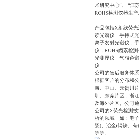
术研究中心”、
“江
ROHS
检测仪器生产
产品包括
X
射线荧光
读光谱仪，手持式
离子发射光谱仪，
仪，
ROHS
卤素检测
光测厚仪，气相色
仪
公司的售后服务体系
根据客户的分布和
海、中山、云贵川
圳、东莞片区，浙
及海外片区。公司通
公司的
X
荧光检测技
析的领域，如：电
瓷
)
、冶金
(
钢铁、有
等等。