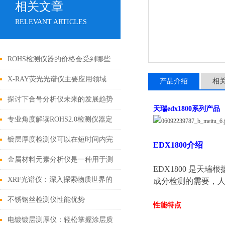
相关文章
RELEVANT ARTICLES
ROHS检测仪器的价格会受到哪些
因素的影响
X-RAY荧光光谱仪主要应用领域
产品介绍
相
探讨下合号分析仪未来的发展趋势
天瑞edx1800
系列产品
专业角度解读ROHS2.0检测仪器定
期保养的规范与流程
镀层厚度检测仪可以在短时间内完
EDX1800
介绍
成对大量样品的测量
金属材料元素分析仪是一种用于测
EDX1800
是天瑞根
定金属的精密仪器
XRF光谱仪：深入探索物质世界的
成分检测的需要，
非破坏性工具
不锈钢丝检测仪性能优势
性能特点
电镀镀层测厚仪：轻松掌握涂层质