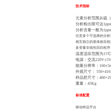
技术指标
元素分析范围从硫
分析检出限可达
1pp
分析含量一般为
1pp
任意多个可选择的分析
相互独立的基体效应校
多变量非线性回归程序
温度适应范围为
15
电源：交流
220V
±
5V
能量分辨率：
160
±
5
外观尺寸：
550
×
416
样品腔尺寸：
460
×
2
重量：
45Kg
标准配置
移动样品平台