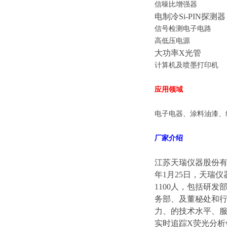
信噪比增强器
电制冷
Si-PIN
探测器
信号检测电子电路
高低压电源
大功率
X
光管
计算机及喷墨打印机
应用领域
电子电器、涂料油漆、
厂家介绍
江苏天瑞仪器股份
年
1
月
25
日，天瑞仪
1100
人，包括研发
务部、及董秘处和
力、的技术水平、服
实时追踪
X
荧光分析