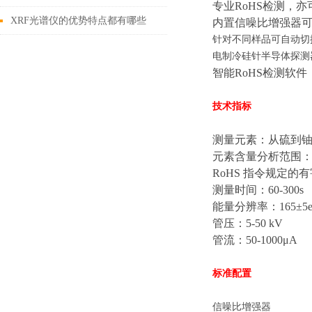
专业
RoHS
检测，亦
量
XRF光谱仪的优势特点都有哪些
内置信噪比增强器
针对不同样品可自动切
呢？
电制冷硅针半导体探测
智能
RoHS
检测软件
技术指标
测量元素：从硫到
元素含量分析范围
RoHS
指令规定的有
测量时间：
60-300s
能量分辨率：
165
±
5
管压：
5-50 kV
管流：
50-1000
μ
A
标准配置
信噪比增强器