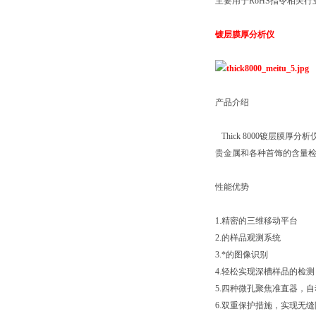
主要用于
RoHS
指令相关行
镀层膜厚分析仪
产品介绍
Thick 8000
镀层膜厚分析
贵金属和各种首饰的含量
性能优势
1.
精密的三维移动平台
2.
的样品观测系统
3.
*的图像识别
4.
轻松实现深槽样品的检测
5.
四种微孔聚焦准直器，自
6.
双重保护措施，实现无缝