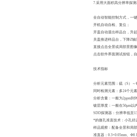
7.
采用大面积高分辨率探测
全自动智能控制方式，一
开机自动自检、复位；
开盖自动退出样品台，升
关盖推进样品台，下降
Z
轴
直接点击全景或局部景图
点击软件界面测试按钮，
技术指标
分析元素范围：硫（
S
）～
同时检测元素：多
24
个元
分析含量：一般为
2ppm
到
9
镀层厚度：一般在
50
μ
m
以
SDD
探测器：分辨率低至
1
*的微孔准直技术：小孔径
样品观察：配备全景和局
准直器：
0.3
×
0.05mm
、Ф
0