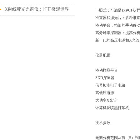
X射线荧光光谱仪：打开微观世界
下照式：可满足各种形状
准直器和滤光片：多种准
的钥匙
移动平台：精细的手动移
高分辨率探测器：提高分
新一代的高压电源和
X
光管
仪器配置
移动样品平台
SDD
探测器
信号检测电子电路
高低压电源
大功率
X
光管
计算机及喷墨打印机
技术参数
元素分析范围从硫（
S
）到