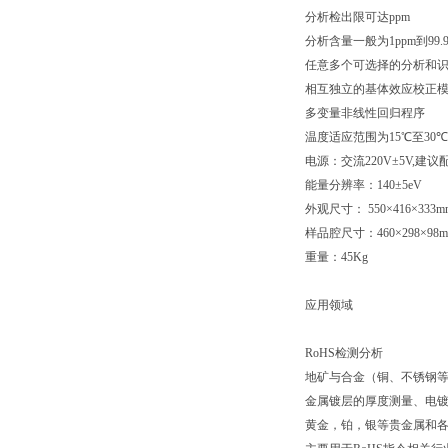
分析检出限可达
ppm
分析含量一般为
1ppm
到
99.
任意多个可选择的分析和
相互独立的基体效应校正
多变量非线性回归程序
温度适应范围为
15
℃至
30
℃
电源：交流
220V
±
5V,
建议
能量分辨率：
140
±
5eV
外观尺寸：
550
×
416
×
333m
样品腔尺寸：
460
×
298
×
98
重量：
45Kg
应用领域
RoHS
检测分析
地矿与合金（铜、不锈钢
金属镀层的厚度测量、电
黄金，铂，银等贵金属和