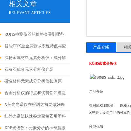
相关文章
RELEVANT ARTICLES
ROHS检测仪器的价格会受到哪些
因素的影响
智能EDX重金属测试系统特点与应
产品介绍
相
用
探秘金属材料元素分析仪：成分解
ROHS
卤素分析仪
析与工业质量控制的核心枢纽
石灰石成分元素分析仪介绍
磁性材料元素成分分析仪检测原
产品介绍
理、样品前处理与全场景应用解析
合金分析仪的特点和优势你知道是
哪些吗？
X荧光光谱仪在检测之前要做好哪
针对
EDX1800B
——
ROHS
X
光管，提高产品的可靠性
些事项呢？
红外光谱法快速鉴定聚氯乙烯塑料
性能优势
中增塑剂邻苯二甲酸酯
XRF光谱仪：元素分析的神奇慧眼